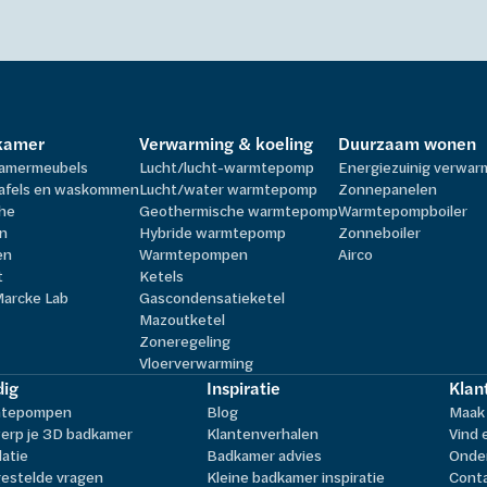
kamer
Verwarming & koeling
Duurzaam wonen
amermeubels
Lucht/lucht-warmtepomp
Energiezuinig verwa
afels en waskommen
Lucht/water warmtepomp
Zonnepanelen
he
Geothermische warmtepomp
Warmtepompboiler
n
Hybride warmtepomp
Zonneboiler
en
Warmtepompen
Airco
t
Ketels
Marcke Lab
Gascondensatieketel
Mazoutketel
Zoneregeling
Vloerverwarming
ig
Inspiratie
Klan
tepompen
Blog
Maak 
erp je 3D badkamer
Klantenverhalen
Vind 
latie
Badkamer advies
Onder
estelde vragen
Kleine badkamer inspiratie
Cont