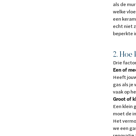
als de mur
welke vloe
een kerami
echt niet 
beperkte i
2. Hoe
Drie factor
Een of me
Heeft jouw
gas als je
vaak op he
Groot of k
Een klein 
moet de in
Het vermo
we een gas
renovatie 