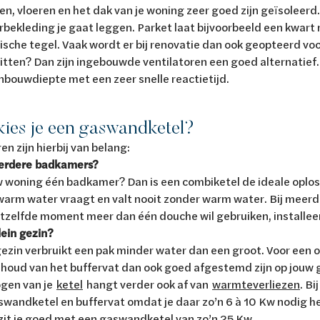
en, vloeren en het dak van je woning zeer goed zijn geïsoleerd.
rbekleding je gaat leggen. Parket laat bijvoorbeeld een kwar
sche tegel. Vaak wordt er bij renovatie dan ook geopteerd voor
zitten? Dan zijn ingebouwde ventilatoren een goed alternatie
nbouwdiepte met een zeer snelle reactietijd.
 kies je een gaswandketel?
en zijn hierbij van belang:
erdere badkamers?
 woning één badkamer? Dan is een combiketel de ideale oploss
 warm water vraagt en valt nooit zonder warm water. Bij meerd
tzelfde moment meer dan één douche wil gebruiken, installeer 
lein gezin?
gezin verbruikt een pak minder water dan een groot. Voor een 
houd van het buffervat dan ook goed afgestemd zijn op jouw 
gen van je
ketel
hangt verder ook af van
warmteverliezen
. B
wandketel en buffervat omdat je daar zo’n 6 à 10 Kw nodig he
zit je goed met een gaswandketel van zo’n 25 Kw.