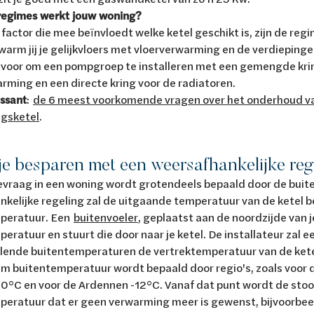
regimes werkt jouw woning?
factor die mee beïnvloedt welke ketel geschikt is, zijn de re
warm jij je gelijkvloers met vloerverwarming en de verdieping
e voor om een pompgroep te installeren met een gemengde kri
rming en een directe kring voor de radiatoren.
ssant
:
de 6 meest voorkomende vragen over het onderhoud v
gsketel
.
 je besparen met een weersafhankelijke re
vraag in een woning wordt grotendeels bepaald door de buit
kelijke regeling zal de uitgaande temperatuur van de ketel 
peratuur. Een
buitenvoeler
, geplaatst aan de noordzijde van 
eratuur en stuurt die door naar je ketel. De installateur zal ee
illende buitentemperaturen de vertrektemperatuur van de kete
 buitentemperatuur wordt bepaald door regio's, zoals voor d
°C en voor de Ardennen -12°C. Vanaf dat punt wordt de stook
peratuur dat er geen verwarming meer is gewenst, bijvoorbee