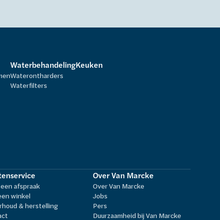
Waterbehandeling
Keuken
rmen
Waterontharders
Waterfilters
tenservice
Over Van Marcke
een afspraak
Over Van Marcke
een winkel
Jobs
houd & herstelling
Pers
act
Duurzaamheid bij Van Marcke