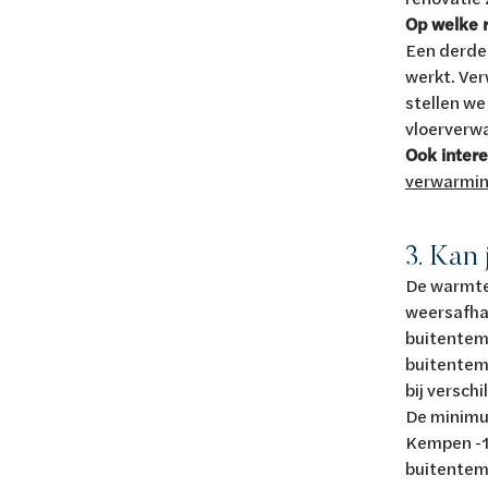
Op welke 
Een derde 
werkt. Ver
stellen w
vloerverwa
Ook intere
verwarmin
3. Kan
De warmte
weersafhan
buitentem
buitentemp
bij versch
De minimum
Kempen -10
buitentem