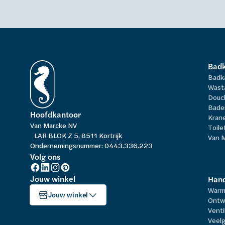
Bad
Badk
Wast
Douc
Bade
Hoofdkantoor
Kran
Van Marcke NV
Toile
LAR BLOK Z 5, 8511 Kortrijk
Van 
Ondernemingsnummer: 0443.336.223
Volg ons
Jouw winkel
Hand
Warm
Jouw winkel
Ontw
Venti
Veelg