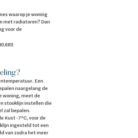
gimes waarop je woning
en met radiatoren? Dan
ng voor de
an een
geling?
entemperatuur. Een
bepalen naargelang de
je woning, meet de
n stooklijn instellen die
l zal bepalen.
e Kust -7°C, voor de
lijn ingesteld tot een
ld van zodra het meer