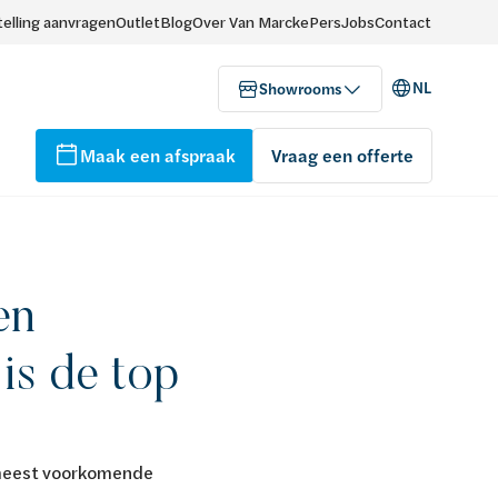
elling aanvragen
Outlet
Blog
Over Van Marcke
Pers
Jobs
Contact
NL
Showrooms
Maak een afspraak
Vraag een offerte
en
is de top
3 meest voorkomende