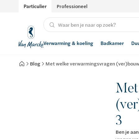
Particulier
Professioneel
Verwarming & koeling
Badkamer
Du
Blog
Met welke verwarmingsvragen (ver)bouwer
Verwarming
Producten
Hernieuwbare energie
Waterontharders
Koeling
Badkamers met richtprijs
Ventilatie
Waterfilters
Met
Advies
Regenwaterrecuperatie
(ver
Inspiratie
Smart Home
3
Stijlen
Ben je aa