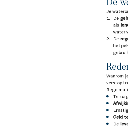
De we
Je watero
De
geb
als
ion
water 
De
reg
het pe
gebruik
Reden
Waarom
j
verstopt r
Regelmat
Te zor
Afwijk
Ernsti
Geld
t
De
lev