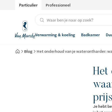
Particulier
Professioneel
Verwarming & koeling
Badkamer
Du
Blog
Het onderhoud van je waterontharder: wa
Verwarming
Producten
Hernieuwbare energie
Waterontharders
Koeling
Badkamers met richtprijs
Ventilatie
Waterfilters
Het
Advies
Regenwaterrecuperatie
waa
Inspiratie
Smart Home
prij
Stijlen
Je hebt be