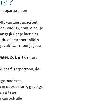
der?
h apparaat, een
ft van zijn capaciteit.
ar oud is), controleer je
angrijk dat je hier niet
du of een soort slib in
 geval? Dan moet je jouw
ater.
Zo blijft de hars
k, het filterpatroon, de
e garanderen.
je in de zouttank, gevolgd
nslag tegen.
j kan ook alle