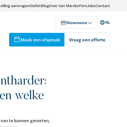
elling aanvragen
Outlet
Blog
Over Van Marcke
Pers
Jobs
Contact
NL
Showrooms
Maak een afspraak
Vraag een offerte
ntharder:
en welke
 van te kunnen genieten,