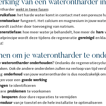
rking van een waterontharder in
ntharder
wekt in twee fasen
:
ruiksfase
: het harde water komt in contact met een poreuze ha
enwisselaar
fungeert. Het calcium en magnesium in jouw wate
wordt zachter door toevoeging van natrium.
eneratiefase
: hoe meer water je behandelt, hoe meer de
hars
v
kelprincipe wordt deze tijdens de regeneratie
gereinigd
en kla
t!
en om je waterontharder te on
e waterontharder onderhouden
? Ondanks de regeneratiecyclus 
aken. Ook de andere onderdelen zullen na verloop van tijd versl
ig
onderhoud
van jouw waterontharder is dus noodzakelijk om
gen voor een
goede werking
ingen
te identificeren
gere
problemen
te voorkomen
e
besparen
door dure reparaties te vermijden
ensduur
van je toestel en de hele installatie te optimaliseren