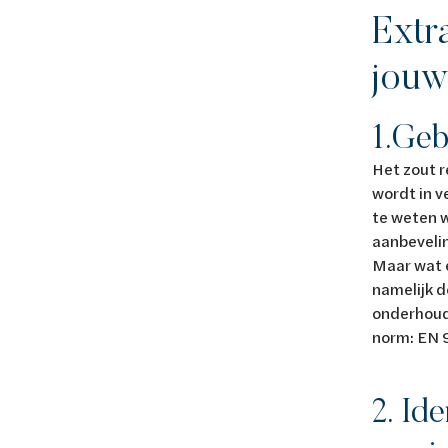
Extr
jouw
1.Geb
Het zout r
wordt in v
te weten w
aanbeveli
Maar wat e
namelijk d
onderhoud
norm: EN 9
2. Id