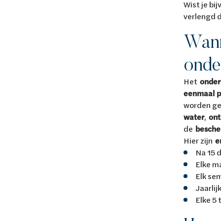
Wist je bij
verlengd 
Wann
onde
Het
onder
eenmaal p
worden ge
water
,
ont
de
besche
Hier zijn
e
Na 15 d
Elke m
Elk se
Jaarli
Elke 5 