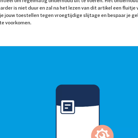
entieel om regelmatig onderhoud uit te voeren. Het onderhou
der is niet duur en zal na het lezen van dit artikel een fluitje 
e jouw toestellen tegen vroegtijdige slijtage en bespaar je ge
te voorkomen.