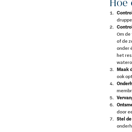
Hoe 
Control
druppel
Contro
Om de t
of de z
onder é
het res
watero
Maak d
ook op
Onderh
membra
Vervan
Ontsme
door ee
Stel de
onderh