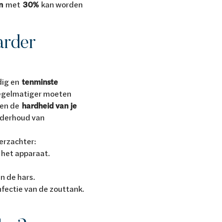
n
met
30%
kan worden
arder
dig en
tenminste
 regelmatiger moeten
en de
hardheid van je
nderhoud van
erzachter:
 het apparaat.
n de hars.
fectie van de zouttank.