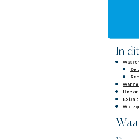
In di
Waarom
De 
Red
Wannee
Hoe on
Extra 
Wat zi
Waar