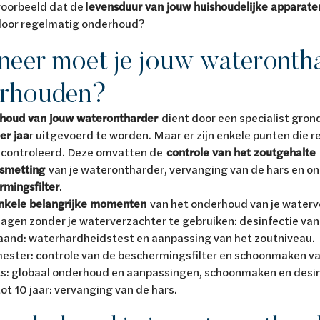
voorbeeld dat de l
evensduur van jouw huishoudelijke apparate
door regelmatig onderhoud?
eer moet je jouw wateronth
rhouden?
houd van jouw waterontharder
dient door een specialist gron
er jaa
r uitgevoerd te worden. Maar er zijn enkele punten die
controleerd. Deze omvatten de
controle van het zoutgehalte
smetting
van je waterontharder, vervanging van de hars en o
rmingsfilter
.
nkele belangrijke momenten
van het onderhoud van je waterv
agen zonder je waterverzachter te gebruiken: desinfectie van
aand: waterhardheidstest en aanpassing van het zoutniveau.
mester: controle van de beschermingsfilter en schoonmaken va
jks: globaal onderhoud en aanpassingen, schoonmaken en desin
tot 10 jaar: vervanging van de hars.