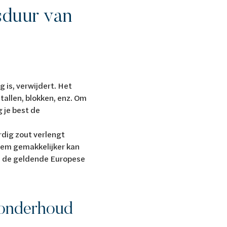
sduur van
g is, verwijdert. Het
stallen, blokken, enz. Om
 je best de
rdig zout verlengt
hem gemakkelijker kan
an de geldende Europese
g onderhoud