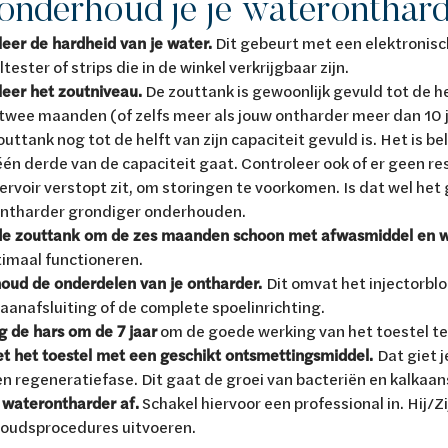
onderhoud je je wateronthar
eer de hardheid van je water.
Dit gebeurt met een elektronisc
tester of strips die in de winkel verkrijgbaar zijn.
leer het zoutniveau.
De zouttank is gewoonlijk gevuld tot de hel
wee maanden (of zelfs meer als jouw ontharder meer dan 10 ja
outtank nog tot de helft van zijn capaciteit gevuld is. Het is bel
én derde van de capaciteit gaat. Controleer ook of er geen resi
ervoir verstopt zit, om storingen te voorkomen. Is dat wel het
ntharder grondiger onderhouden.
e zouttank om de zes maanden schoon met afwasmiddel en w
timaal functioneren.
oud de onderdelen van je ontharder.
Dit omvat het injectorblo
anafsluiting of de complete spoelinrichting.
g de hars om de 7 jaar
om de goede werking van het toestel t
t het toestel met een geschikt ontsmettingsmiddel.
Dat giet 
n regeneratiefase. Dit gaat de groei van bacteriën en kalkaa
 waterontharder af.
Schakel hiervoor een professional in. Hij/Zi
oudsprocedures uitvoeren.