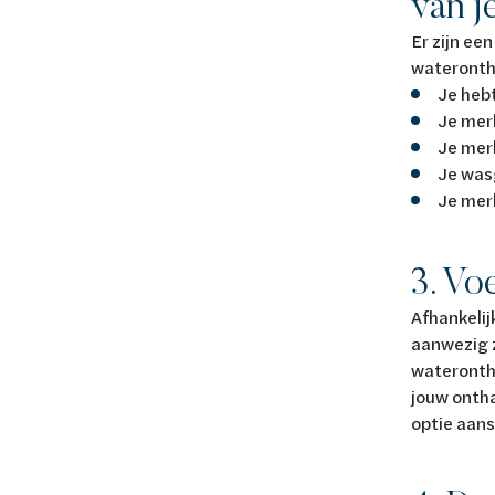
van j
Er zijn ee
wateronth
Je hebt
Je mer
Je mer
Je was
Je mer
3. Vo
Afhankelij
aanwezig 
waterontha
jouw ontha
optie aan