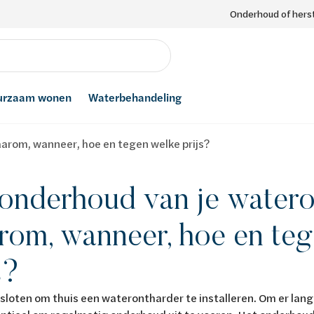
Onderhoud of herst
urzaam wonen
Waterbehandeling
arom, wanneer, hoe en tegen welke prijs?
 onderhoud van je watero
rom, wanneer, hoe en teg
s?
sloten om thuis een waterontharder te installeren. Om er lang