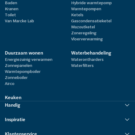
Baden
Hybride warmtepomp
Kranen
Warmtepompen
Toilet
Ketels
Van Marcke Lab
Gascondensatieketel
Mazoutketel
Zoneregeling
Vloerverwarming
Duurzaam wonen
Waterbehandeling
Energiezuinig verwarmen
Waterontharders
Zonnepanelen
Waterfilters
Warmtepompboiler
Zonneboiler
Airco
Keuken
Handig
Inspiratie
Klantenservice