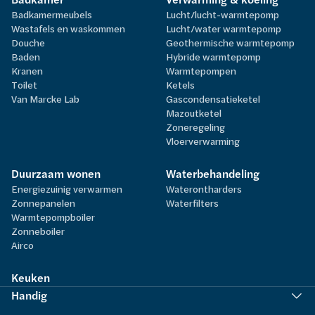
Badkamermeubels
Lucht/lucht-warmtepomp
Wastafels en waskommen
Lucht/water warmtepomp
Douche
Geothermische warmtepomp
Baden
Hybride warmtepomp
Kranen
Warmtepompen
Toilet
Ketels
Van Marcke Lab
Gascondensatieketel
Mazoutketel
Zoneregeling
Vloerverwarming
Duurzaam wonen
Waterbehandeling
Energiezuinig verwarmen
Waterontharders
Zonnepanelen
Waterfilters
Warmtepompboiler
Zonneboiler
Airco
Keuken
Handig