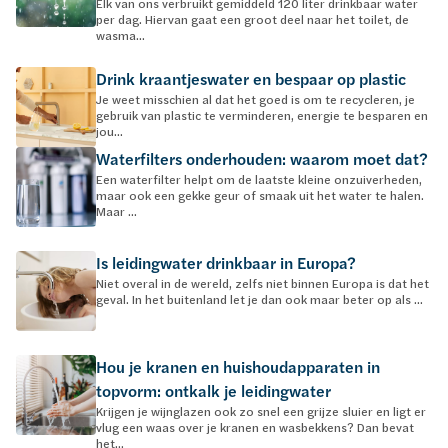
Elk van ons verbruikt gemiddeld 120 liter drinkbaar water
per dag. Hiervan gaat een groot deel naar het toilet, de
wasma...
Drink kraantjeswater en bespaar op plastic
Je weet misschien al dat het goed is om te recycleren, je
gebruik van plastic te verminderen, energie te besparen en
jou...
Waterfilters onderhouden: waarom moet dat?
Een waterfilter helpt om de laatste kleine onzuiverheden,
maar ook een gekke geur of smaak uit het water te halen.
Maar ...
Is leidingwater drinkbaar in Europa?
Niet overal in de wereld, zelfs niet binnen Europa is dat het
geval. In het buitenland let je dan ook maar beter op als ...
Hou je kranen en huishoudapparaten in
topvorm: ontkalk je leidingwater
Krijgen je wijnglazen ook zo snel een grijze sluier en ligt er
vlug een waas over je kranen en wasbekkens? Dan bevat
het...