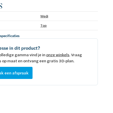
s
Wedi
Top
 specificaties
esse in dit product?
olledige gamma vind je in
onze winkels
. Vraag
s op maat en ontvang een gratis 3D-plan.
k een afspraak