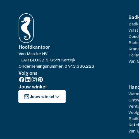
Bad
Badk
Wast
Douc
Bade
Hoofdkantoor
Kran
Van Marcke NV
Toile
LAR BLOK Z 5, 8511 Kortrijk
Van 
Ondernemingsnummer: 0443.336.223
Volg ons
Jouw winkel
Hand
Warm
Jouw winkel
Ontw
Venti
Veelg
Badk
Kete
Van 