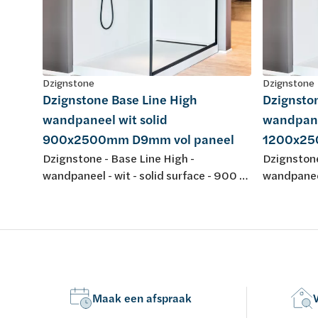
Dzignstone
Dzignstone
Dzignstone Base Line High
Dzignsto
wandpaneel wit solid
wandpane
900x2500mm D9mm vol paneel
1200x25
Dzignstone - Base Line High -
Dzignstone
wandpaneel - wit - solid surface - 900 x
wandpaneel
2500 mm - dikte 9 mm - vol paneel,
2500 mm - 
zonder infrezing - voor opstelling met
zonder inf
Solid Filler en Solid Connect
Solid Fille
Maak een afspraak