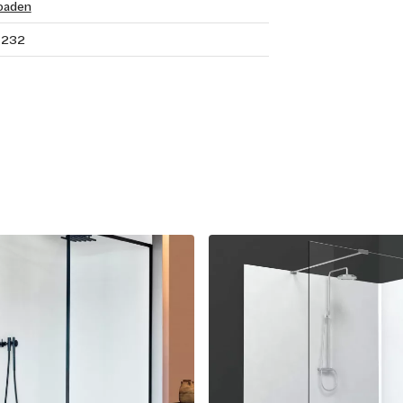
oaden
4232