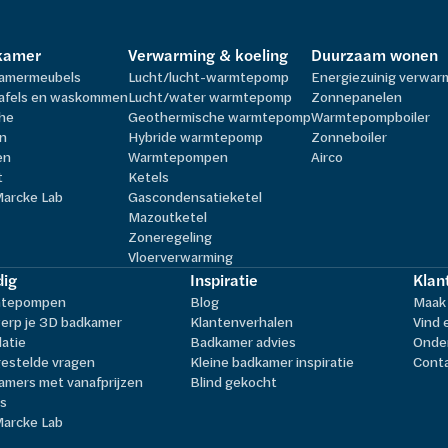
kamer
Verwarming & koeling
Duurzaam wonen
amermeubels
Lucht/lucht-warmtepomp
Energiezuinig verwa
afels en waskommen
Lucht/water warmtepomp
Zonnepanelen
he
Geothermische warmtepomp
Warmtepompboiler
n
Hybride warmtepomp
Zonneboiler
en
Warmtepompen
Airco
t
Ketels
Marcke Lab
Gascondensatieketel
Mazoutketel
Zoneregeling
Vloerverwarming
ig
Inspiratie
Klan
tepompen
Blog
Maak 
erp je 3D badkamer
Klantenverhalen
Vind 
latie
Badkamer advies
Onder
estelde vragen
Kleine badkamer inspiratie
Cont
amers met vanafprijzen
Blind gekocht
ls
Marcke Lab