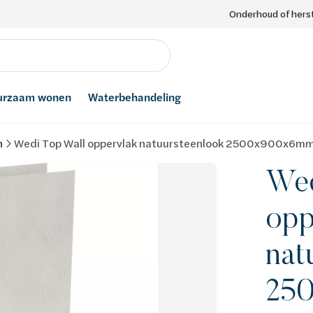
Onderhoud of herst
urzaam wonen
Waterbehandeling
n
Wedi Top Wall oppervlak natuursteenlook 2500x900x6mm 
Wed
opp
nat
25