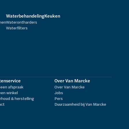
Waterbehandeling
Keuken
rmen
Waterontharders
Waterfilters
tenservice
Over Van Marcke
een afspraak
Over Van Marcke
een winkel
Jobs
houd & herstelling
Pers
act
Duurzaamheid bij Van Marcke