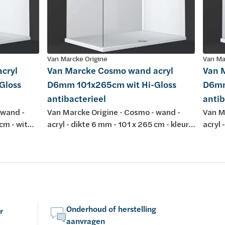
Van Marcke Origine
Van Ma
cryl
Van Marcke Cosmo wand acryl
Van 
Gloss
D6mm 101x265cm wit Hi-Gloss
D6mm
antibacterieel
antib
 wand -
Van Marcke Origine - Cosmo - wand -
Van M
cm - wit
acryl - dikte 6 mm - 101 x 265 cm - kleur:
acryl 
let bij
wit Hi-Gloss - antibacterieel !Opgelet bij
wit Hi
!! Voor
gebruik van meerdere panelen!!! Voor
gebru
r op folie
installatie steeds batchnummer op folie
insta
rmijden.
nazien om kleurverschil te vermijden.
nazien
(moet identiek zijn)!
(moet 
Onderhoud of herstelling
r
aanvragen