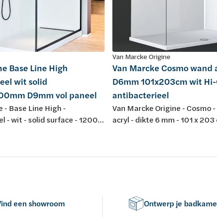
Van Marcke Origine
ne Base Line High
Van Marcke Cosmo wand a
el wit solid
D6mm 101x203cm wit Hi-
00mm D9mm vol paneel
antibacterieel
 - Base Line High -
Van Marcke Origine - Cosmo -
 - wit - solid surface - 1200 x
acryl - dikte 6 mm - 101 x 203 
dikte 9 mm - vol paneel,
Hi-Gloss - antibacterieel !Opge
rezing - voor opstelling met
gebruik van meerdere panelen!
r en Solid Connect
installatie steeds batchnumme
nazien om kleurverschil te ve
(moet identiek zijn)!
Vind een showroom
Ontwerp je badkame