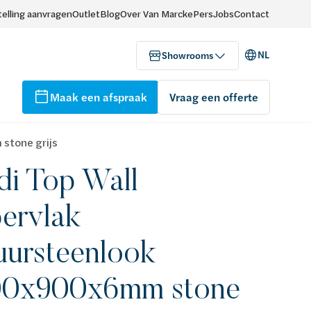
elling aanvragen
Outlet
Blog
Over Van Marcke
Pers
Jobs
Contact
NL
Showrooms
Maak een afspraak
Vraag een offerte
stone grijs
i Top Wall
ervlak
uursteenlook
00x900x6mm stone