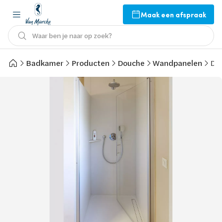
Maak een afspraak
Waar ben je naar op zoek?
Badkamer
Producten
Douche
Wandpanelen
Dz