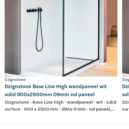
Dzignstone
Dzi
Dzignstone Base Line High wandpaneel wit
Dz
solid 900x2500mm D9mm vol paneel
so
Dzignstone - Base Line High - wandpaneel - wit - solid
Dzi
surface - 900 x 2500 mm - dikte 9 mm - vol paneel,
sur
zonder infrezing - voor opstelling met Solid Filler en
zon
Solid Connect
Sol