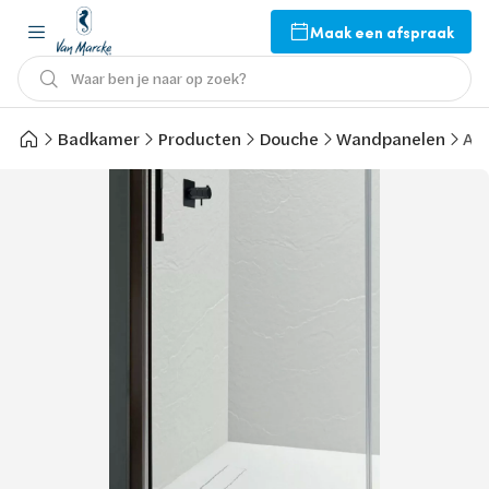
Maak een afspraak
Waar ben je naar op zoek?
Badkamer
Producten
Douche
Wandpanelen
Arb