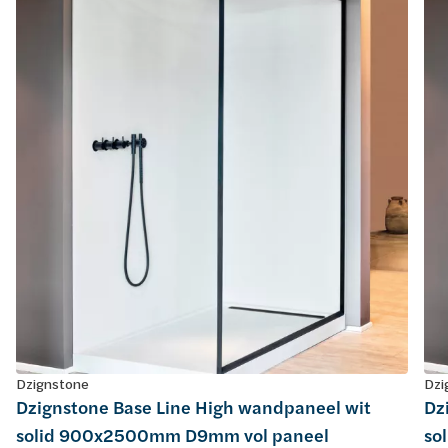
Dzignstone
Dzi
Dzignstone Base Line High wandpaneel wit
Dz
solid 900x2500mm D9mm vol paneel
so