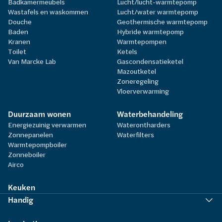
Badkamermeubels
Lucht/lucht-warmtepomp
Wastafels en waskommen
Lucht/water warmtepomp
Douche
Geothermische warmtepomp
Baden
Hybride warmtepomp
Kranen
Warmtepompen
Toilet
Ketels
Van Marcke Lab
Gascondensatieketel
Mazoutketel
Zoneregeling
Vloerverwarming
Duurzaam wonen
Waterbehandeling
Energiezuinig verwarmen
Waterontharders
Zonnepanelen
Waterfilters
Warmtepompboiler
Zonneboiler
Airco
Keuken
Handig