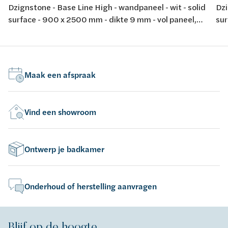
Dzignstone - Base Line High - wandpaneel - wit - solid
Dzi
surface - 900 x 2500 mm - dikte 9 mm - vol paneel,
sur
zonder infrezing - voor opstelling met Solid Filler en
zon
Solid Connect
Sol
Maak een afspraak
Vind een showroom
Ontwerp je badkamer
Onderhoud of herstelling aanvragen
Blijf op de hoogte