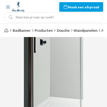
Maak een afspraak
Waar ben je naar op zoek?
Badkamer
Producten
Douche
Wandpanelen
Arb