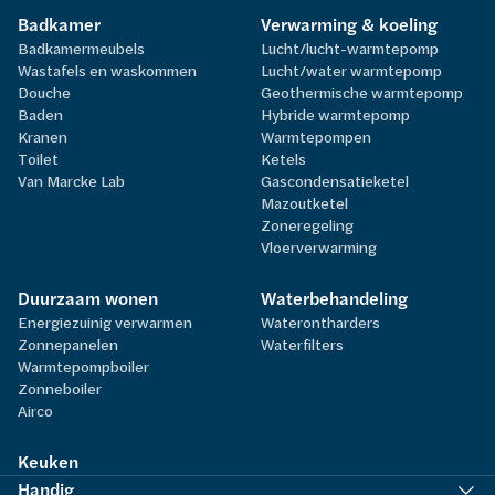
Badkamer
Verwarming & koeling
Badkamermeubels
Lucht/lucht-warmtepomp
Wastafels en waskommen
Lucht/water warmtepomp
Douche
Geothermische warmtepomp
Baden
Hybride warmtepomp
Kranen
Warmtepompen
Toilet
Ketels
Van Marcke Lab
Gascondensatieketel
Mazoutketel
Zoneregeling
Vloerverwarming
Duurzaam wonen
Waterbehandeling
Energiezuinig verwarmen
Waterontharders
Zonnepanelen
Waterfilters
Warmtepompboiler
Zonneboiler
Airco
Keuken
Handig