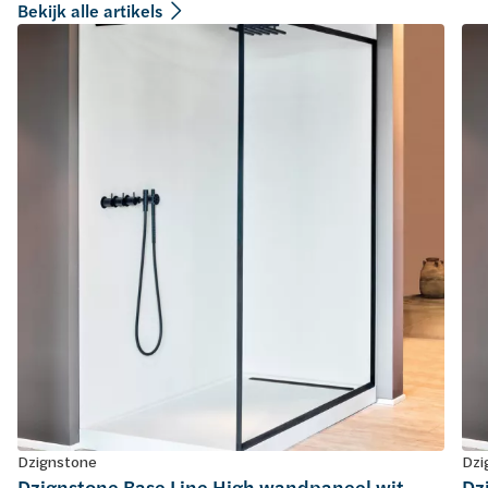
Bekijk alle artikels
Dzignstone
Dzi
Dzignstone Base Line High wandpaneel wit
Dz