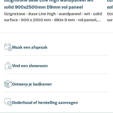
solid 900x2500mm D9mm vol paneel
so
Dzignstone - Base Line High - wandpaneel - wit - solid
Dzi
surface - 900 x 2500 mm - dikte 9 mm - vol paneel,
sur
zonder infrezing - voor opstelling met Solid Filler en
zon
Solid Connect
Sol
Maak een afspraak
Vind een showroom
Ontwerp je badkamer
Onderhoud of herstelling aanvragen