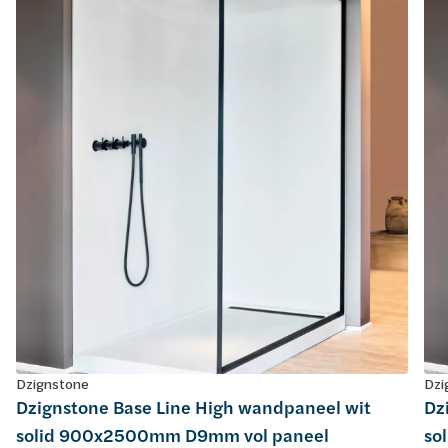
Dzignstone
Dzi
Dzignstone Base Line High wandpaneel wit
Dz
solid 900x2500mm D9mm vol paneel
so