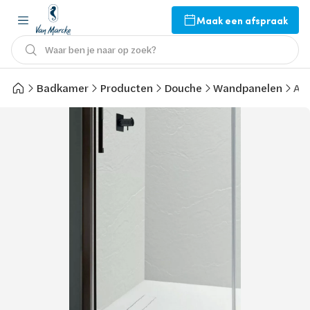
Maak een afspraak
Waar ben je naar op zoek?
Badkamer
Producten
Douche
Wandpanelen
Arb