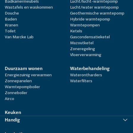
Badkamermeubels
Lucht/lucht-warmtepomp
Wastafels en waskommen
Lucht/water warmtepomp
Douche
Geothermische warmtepomp
Baden
Hybride warmtepomp
Kranen
Warmtepompen
Toilet
Ketels
Van Marcke Lab
Gascondensatieketel
Mazoutketel
Zoneregeling
Vloerverwarming
Duurzaam wonen
Waterbehandeling
Energiezuinig verwarmen
Waterontharders
Zonnepanelen
Waterfilters
Warmtepompboiler
Zonneboiler
Airco
Keuken
Handig