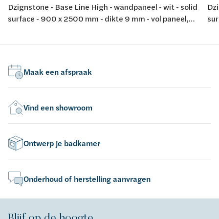
Dzignstone - Base Line High - wandpaneel - wit - solid
Dzi
surface - 900 x 2500 mm - dikte 9 mm - vol paneel,
sur
zonder infrezing - voor opstelling met Solid Filler en
zon
Solid Connect
Sol
Maak een afspraak
Vind een showroom
Ontwerp je badkamer
Onderhoud of herstelling aanvragen
Blijf op de hoogte