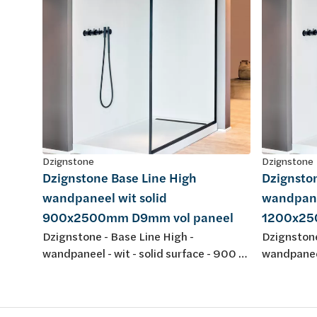
Dzignstone
Dzignstone
Dzignstone Base Line High
Dzignsto
wandpaneel wit solid
wandpane
900x2500mm D9mm vol paneel
1200x25
Dzignstone - Base Line High -
Dzignstone
wandpaneel - wit - solid surface - 900 x
wandpaneel
2500 mm - dikte 9 mm - vol paneel,
2500 mm - 
zonder infrezing - voor opstelling met
zonder inf
Solid Filler en Solid Connect
Solid Fille