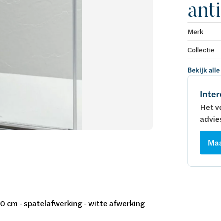
ant
Merk
Collectie
Bekijk alle
Inter
Het v
advie
Maa
50 cm - spatelafwerking - witte afwerking