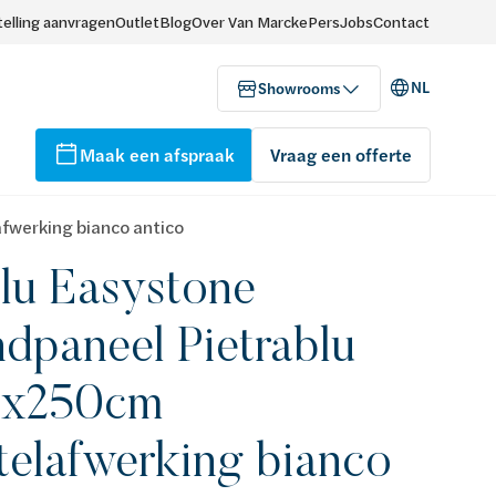
elling aanvragen
Outlet
Blog
Over Van Marcke
Pers
Jobs
Contact
NL
Showrooms
Maak een afspraak
Vraag een offerte
fwerking bianco antico
lu Easystone
dpaneel Pietrablu
0x250cm
telafwerking bianco