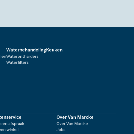
Waterbehandeling
Keuken
rmen
Waterontharders
Waterfilters
tenservice
Over Van Marcke
een afspraak
Over Van Marcke
een winkel
Jobs