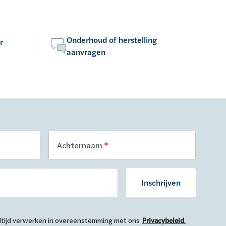
rmijden.
nazien om kleurverschil te vermijden.
nazien
(moet identiek zijn)!
(moet 
Onderhoud of herstelling
r
aanvragen
Achternaam
Inschrijven
 altijd verwerken in overeenstemming met ons
Privacybeleid
.