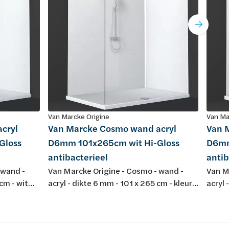
Van Marcke Origine
Van Ma
cryl
Van Marcke Cosmo wand acryl
Van 
Gloss
D6mm 101x265cm wit Hi-Gloss
D6mm
antibacterieel
antib
 wand -
Van Marcke Origine - Cosmo - wand -
Van M
cm - wit
acryl - dikte 6 mm - 101 x 265 cm - kleur:
acryl 
let bij
wit Hi-Gloss - antibacterieel !Opgelet bij
wit Hi
!! Voor
gebruik van meerdere panelen!!! Voor
gebru
r op folie
installatie steeds batchnummer op folie
insta