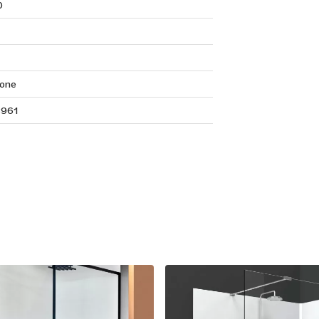
0
tone
961