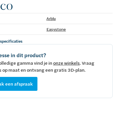
ico
Arblu
Easystone
 specificaties
esse in dit product?
olledige gamma vind je in
onze winkels
. Vraag
s op maat en ontvang een gratis 3D-plan.
k een afspraak