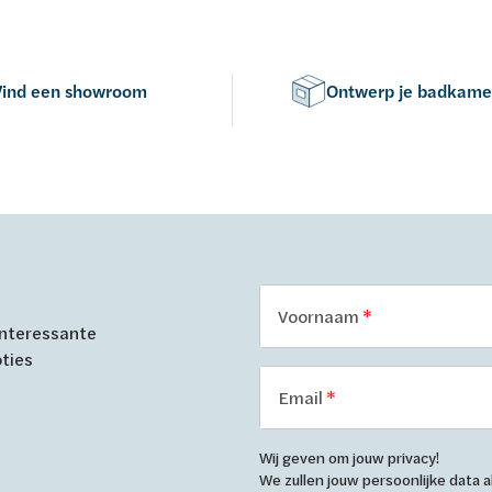
nazien om kleurverschil te ve
(moet identiek zijn)!
Vind een showroom
Ontwerp je badkame
Voornaam
 interessante
oties
Email
Wij geven om jouw privacy!
We zullen jouw persoonlijke data