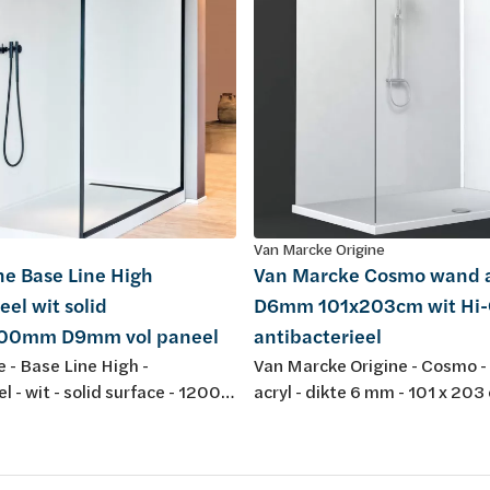
Van Marcke Origine
ne Base Line High
Van Marcke Cosmo wand a
el wit solid
D6mm 101x203cm wit Hi-
00mm D9mm vol paneel
antibacterieel
 - Base Line High -
Van Marcke Origine - Cosmo -
 - wit - solid surface - 1200 x
acryl - dikte 6 mm - 101 x 203 
dikte 9 mm - vol paneel,
Hi-Gloss - antibacterieel !Opge
rezing - voor opstelling met
gebruik van meerdere panelen!
r en Solid Connect
installatie steeds batchnumme