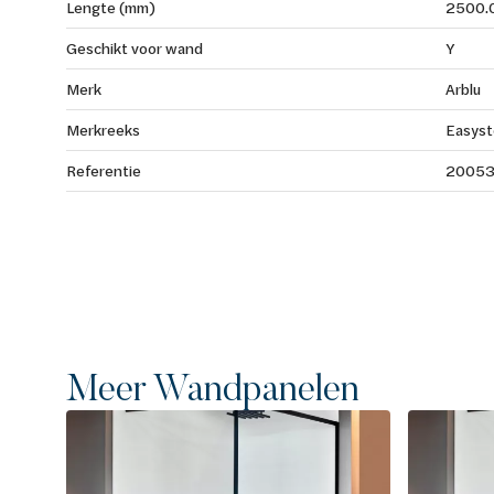
Lengte (mm)
2500.
Geschikt voor wand
Y
Merk
Arblu
Merkreeks
Easys
Referentie
20053
Meer Wandpanelen