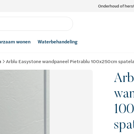
Onderhoud of herst
urzaam wonen
Waterbehandeling
n
Arblu Easystone wandpaneel Pietrablu 100x250cm spatela
Arb
wan
10
spa