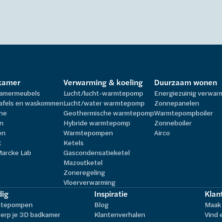
kamer
Verwarming & koeling
Duurzaam wonen
amermeubels
Lucht/lucht-warmtepomp
Energiezuinig verwa
afels en waskommen
Lucht/water warmtepomp
Zonnepanelen
he
Geothermische warmtepomp
Warmtepompboiler
n
Hybride warmtepomp
Zonneboiler
en
Warmtepompen
Airco
t
Ketels
Marcke Lab
Gascondensatieketel
Mazoutketel
Zoneregeling
Vloerverwarming
ig
Inspiratie
Klan
tepompen
Blog
Maak 
erp je 3D badkamer
Klantenverhalen
Vind 