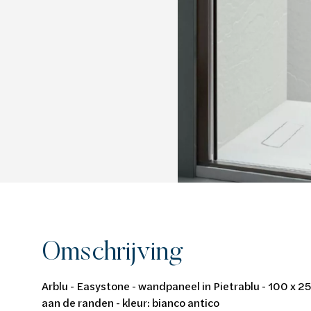
Van Marcke Lab
Ontdek verwarming & koeling
Ontdek de badkamer
Ontdek duurzaam wonen
Ontdek waterbehandeling
Alles over verwarming & koeling
Alles voor de badkamer
Alles over duurzaam wonen
Alles over waterbehandeling
Omschrijving
Arblu - Easystone - wandpaneel in Pietrablu - 100 x 2
aan de randen - kleur: bianco antico