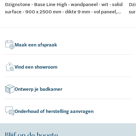
Dzignstone - Base Line High - wandpaneel - wit - solid
Dzi
surface - 900 x 2500 mm - dikte 9 mm - vol paneel,
sur
zonder infrezing - voor opstelling met Solid Filler en
zon
Solid Connect
Sol
Maak een afspraak
Vind een showroom
Ontwerp je badkamer
Onderhoud of herstelling aanvragen
Blijf op de hoogte