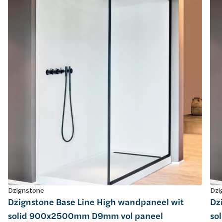
Dzignstone
Dzi
Dzignstone Base Line High wandpaneel wit
Dz
solid 900x2500mm D9mm vol paneel
so