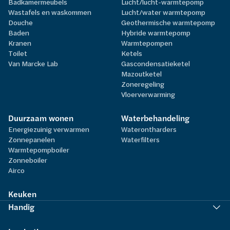
Badkamermeubels
Lucht/lucht-warmtepomp
Wastafels en waskommen
Lucht/water warmtepomp
Douche
Geothermische warmtepomp
Baden
Hybride warmtepomp
Kranen
Warmtepompen
Toilet
Ketels
Van Marcke Lab
Gascondensatieketel
Mazoutketel
Zoneregeling
Vloerverwarming
Duurzaam wonen
Waterbehandeling
Energiezuinig verwarmen
Waterontharders
Zonnepanelen
Waterfilters
Warmtepompboiler
Zonneboiler
Airco
Keuken
Handig