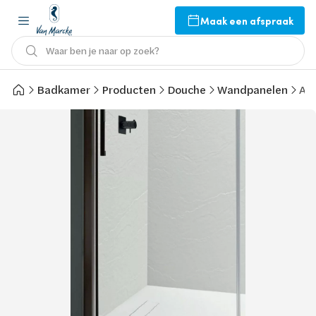
Maak een afspraak
Waar ben je naar op zoek?
Badkamer
Producten
Douche
Wandpanelen
Arb