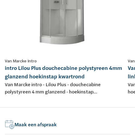
Van Marcke Intro
Van
intro Lilou Plus douchecabine polystyreen 4mm
Va
glanzend hoekinstap kwartrond
li
Van Marcke intro - Lilou Plus - douchecabine
Van
polystyreen 4 mm glanzend - hoekinstap
hoe
schuifdeuren 2 delen 5mm+6mm veiligheidsglas -
sch
kwartrond - douchetub acryl glanzend - 90x90cm -
ver
wit/helder - dak - regendouche - omkeerbaar -
do
thermostatische inbouwkraan
Maak een afspraak