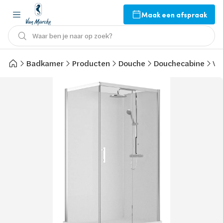
Maak een afspraak
Waar ben je naar op zoek?
Badkamer
Producten
Douche
Douchecabine
Va