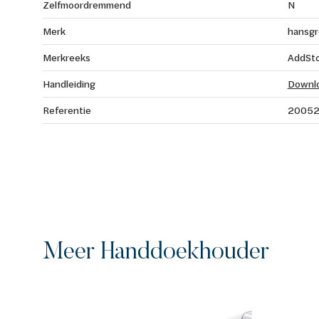
Zelfmoordremmend
N
Merk
hansg
Merkreeks
AddSto
Handleiding
Downl
Referentie
2005
Meer Handdoekhouder