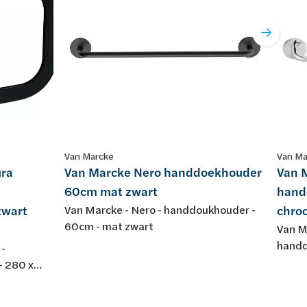
Van Marcke
Van Ma
ura
Van Marcke Nero handdoekhouder
Van 
60cm mat zwart
hand
wart
Van Marcke - Nero - handdoukhouder -
chro
60cm - mat zwart
Van Ma
handd
 -
wandm
- 280 x
roomd -