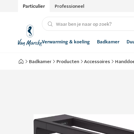
Particulier
Professioneel
Verwarming & koeling
Badkamer
Du
Badkamer
Producten
Accessoires
Handdoe
Verwarming
Producten
Hernieuwbare energie
Waterontharders
Koeling
Badkamers met richtprijs
Ventilatie
Waterfilters
Advies
Regenwaterrecuperatie
Inspiratie
Smart Home
Stijlen