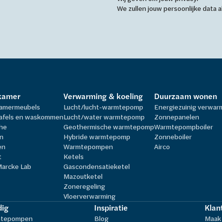
We zullen jouw persoonlijke data
kamer
Verwarming & koeling
Duurzaam wonen
amermeubels
Lucht/lucht-warmtepomp
Energiezuinig verwa
afels en waskommen
Lucht/water warmtepomp
Zonnepanelen
he
Geothermische warmtepomp
Warmtepompboiler
n
Hybride warmtepomp
Zonneboiler
en
Warmtepompen
Airco
t
Ketels
Marcke Lab
Gascondensatieketel
Mazoutketel
Zoneregeling
Vloerverwarming
ig
Inspiratie
Klan
tepompen
Blog
Maak 