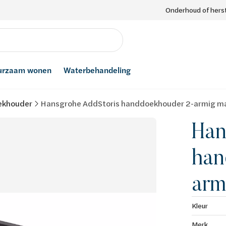
Onderhoud of herst
urzaam wonen
Waterbehandeling
khouder
Hansgrohe AddStoris handdoekhouder 2-armig ma
Han
han
arm
Kleur
Merk