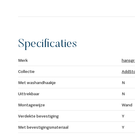
Specificaties
Merk
hansg
Collectie
AddSto
Met washandhaakje
N
Uittrekbaar
N
Montagewijze
Wand
Verdekte bevestiging
Y
Met bevestigingsmateriaal
Y