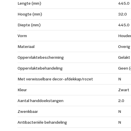
Lengte (mm)
445.0
Hoogte (mm)
32.0
Diepte (mm)
445.0
Vorm
Houder
Materiaal
Overig
Oppervlaktebescherming
Gelakt
Oppervlaktebehandeling
Geen (
Met verwisselbare decor-afdekkap/rozet
N
Kleur
Zwart
Aantal handdoekstangen
2.0
Zwenkbaar
N
Antibacteriële behandeling
N