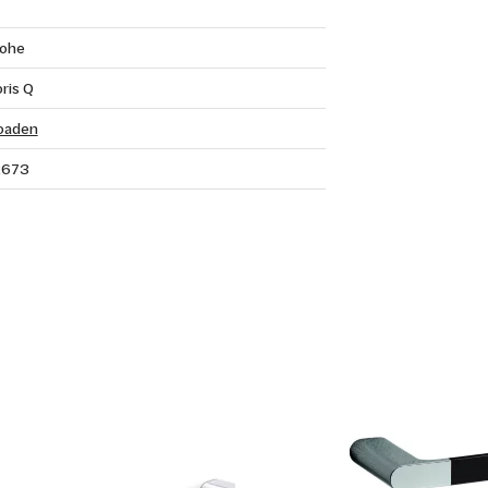
rohe
ris Q
oaden
2673