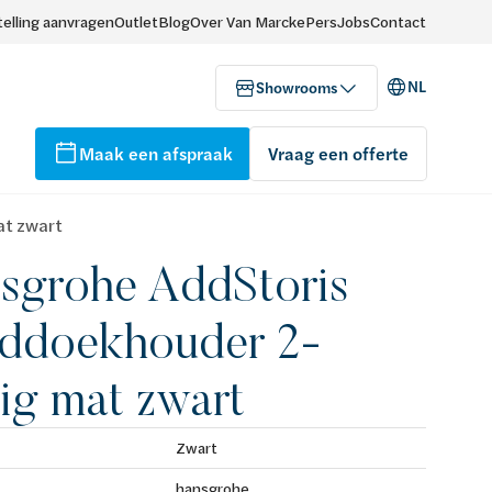
elling aanvragen
Outlet
Blog
Over Van Marcke
Pers
Jobs
Contact
NL
Showrooms
Maak een afspraak
Vraag een offerte
t zwart
sgrohe AddStoris
ddoekhouder 2-
ig mat zwart
Zwart
hansgrohe