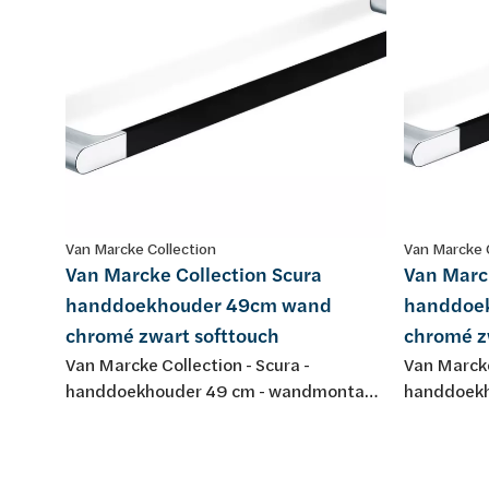
Van Marcke Collection
Van Marcke 
Van Marcke Collection Scura
Van Marc
handdoekhouder 49cm wand
handdoe
chromé zwart softtouch
chromé z
Van Marcke Collection - Scura -
Van Marcke
handdoekhouder 49 cm - wandmontage
handdoekh
- 490 x 20 x 80 mm - messing
- 640 x 20
verchroomd - zwart soft touch
verchroomd