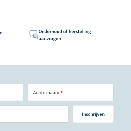
Onderhoud of herstelling
r
aanvragen
Achternaam
Inschrijven