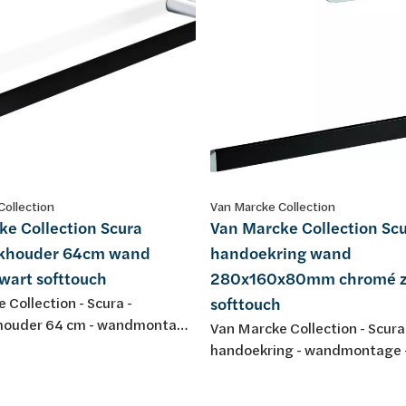
Collection
Van Marcke Collection
ke Collection Scura
Van Marcke Collection Sc
khouder 64cm wand
handoekring wand
wart softtouch
280x160x80mm chromé z
 Collection - Scura -
softtouch
ouder 64 cm - wandmontage
Van Marcke Collection - Scura
 x 80 mm - messing
handoekring - wandmontage 
 - zwart soft touch
160 x 80 mm - messing verch
zwart soft touch