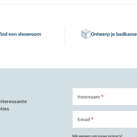
Vind een showroom
Ontwerp je badkame
Voornaam
 interessante
oties
Email
Wij geven om jouw privacy!