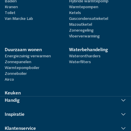
Baden
Hybride warmtepomp
Kranen
Warmtepompen
Toilet
Ketels
Van Marcke Lab
Gascondensatieketel
Mazoutketel
Zoneregeling
Vloerverwarming
Duurzaam wonen
Waterbehandeling
Energiezuinig verwarmen
Waterontharders
Zonnepanelen
Waterfilters
Warmtepompboiler
Zonneboiler
Airco
Keuken
Handig
Inspiratie
Klantenservice