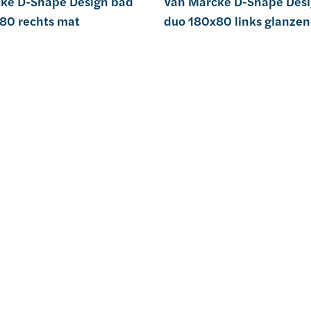
ke D-Shape Design bad
Van Marcke D-Shape Des
80 rechts mat
duo 180x80 links glanze