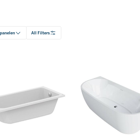
panelen
All Filters