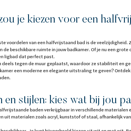
u je kiezen voor een halfvri
ste voordelen van een halfvrijstaand bad is de veelzijdigheid.
 de beschikbare ruimte in jouw badkamer. Of je nu een grote 
 een ligbad dat perfect past.
 deels tegen de muur geplaatst, waardoor ze stabiliteit en g
dkamer een moderne en elegante uitstraling te geven? Ontdek h
baden.
 en stijlen: kies wat bij jou p
lfvrijstaande baden verkrijgbaar in verschillende materialen en 
en uit materialen zoals acryl, kunststof of staal, afhankelijk va
 beschikbaar. Je kunt bijvoorbeeld kiezen uit wit en mat wit. B