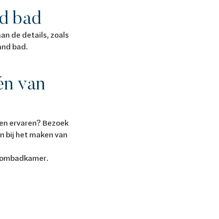
nd bad
an de details, zoals
aand bad.
én van
n en ervaren? Bezoek
n bij het maken van
 droombadkamer.