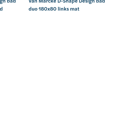
ign bad
Van Marcke D-Shape Design bad
nd
duo 180x80 links mat