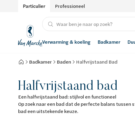
Particulier
Professioneel
Verwarming & koeling
Badkamer
Du
Badkamer
Baden
Halfvrijstaand Bad
Verwarming
Producten
Hernieuwbare energie
Waterontharders
Koeling
Badkamers met richtprijs
Ventilatie
Waterfilters
Halfvrijstaand bad
Advies
Regenwaterrecuperatie
Een halfvrijstaand bad: stijlvol en functioneel
Op zoek naar een bad dat de perfecte balans tussen sti
Inspiratie
Smart Home
bad een uitstekende keuze.
Stijlen