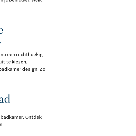
e
r
e nu een rechthoekig
uit te kiezen.
 badkamer design. Zo
bad
uw badkamer. Ontdek
en.