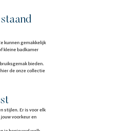
jstaand
 Ze kunnen gemakkelijk
of kleine badkamer
ebruiksgemak bieden.
ier de onze collectie
ast
stijlen. Er is voor elk
n jouw voorkeur en
en je benieuwd welk