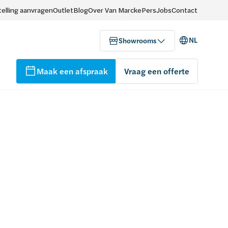
elling aanvragen
Outlet
Blog
Over Van Marcke
Pers
Jobs
Contact
NL
Showrooms
Maak een afspraak
Vraag een offerte