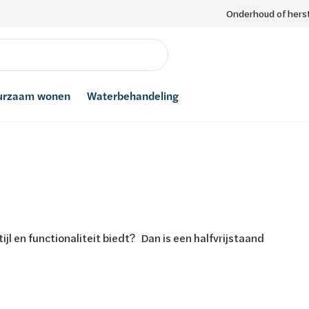
Onderhoud of herst
urzaam wonen
Waterbehandeling
jl en functionaliteit biedt? Dan is een halfvrijstaand