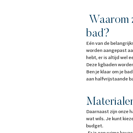
Waarom zo
bad?
Eén van de belangrijk
worden aangepast aan
hebt, er is altijd wel
Deze ligbaden worden
Ben je klaar om je ba
aan halfvrijstaande 
Materialen
Daarnaast zijn onze ha
wat wils. Je kunt kiez
budget.
Er is een ruime keuze