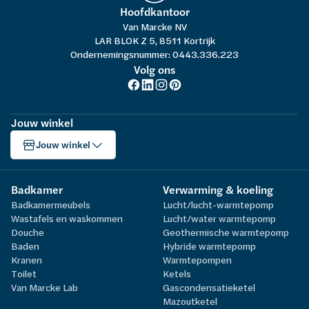
Hoofdkantoor
Van Marcke NV
LAR BLOK Z 5, 8511 Kortrijk
Ondernemingsnummer: 0443.336.223
Volg ons
Jouw winkel
Jouw winkel
Badkamer
Verwarming & koeling
Badkamermeubels
Lucht/lucht-warmtepomp
Wastafels en waskommen
Lucht/water warmtepomp
Douche
Geothermische warmtepomp
Baden
Hybride warmtepomp
Kranen
Warmtepompen
Toilet
Ketels
Van Marcke Lab
Gascondensatieketel
Mazoutketel