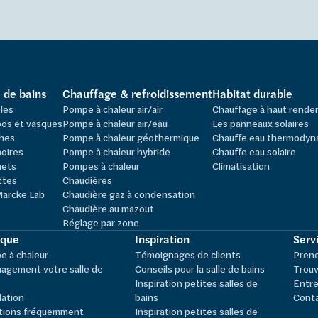
e de bains
Chauffage & refroidissement
Habitat durable
les
Pompe à chaleur air/air
Chauffage à haut rend
os et vasques
Pompe à chaleur air/eau
Les panneaux solaires
hes
Pompe à chaleur géothermique
Chauffe eau thermodyn
oires
Pompe à chaleur hybride
Chauffe eau solaire
nets
Pompes à chaleur
Climatisation
ttes
Chaudières
Marcke Lab
Chaudière gaz à condensation
Chaudière au mazout
Réglage par zone
ique
Inspiration
Servi
 à chaleur
Témoignages de clients
Pren
agement votre salle de
Conseils pour la salle de bains
Trouv
Inspiration petites salles de
Entre
lation
bains
Cont
tions fréquemment
Inspiration petites salles de