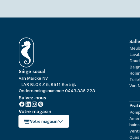
Sall
Meub
Lavab
Douc
Baign
Siège social
Robi
Van Marcke NV
Toile
LAR BLOK Z 5, 8511 Kortrijk
Van 
Ondernemingsnummer: 0443.336.223
Suivez-nous
Prat
Votre magasin
Pompe
Amén
Votre magasin
bains
Venti
Ques