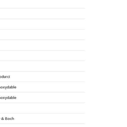
durci
inoxydable
inoxydable
y & Boch