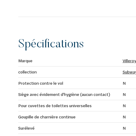
Spécifications
Marque
Villero
collection
Subway
Protection contre le vol
N
Siège avec évidement d'hygiène (aucun contact)
N
Pour cuvettes de toilettes universelles
N
Goupille de charnière continue
N
Surélevé
N