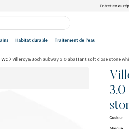
Entretien ou ré
bains
Habitat durable
Traitement de l’eau
s Wc
Villeroy&Boch Subway 3.0 abattant soft close stone wh
Vil
3.0
sto
Couleur
Marque