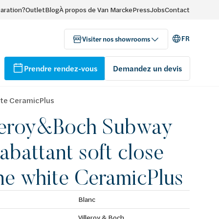
paration?
Outlet
Blog
À propos de Van Marcke
Press
Jobs
Contact
FR
Visiter nos showrooms
Prendre rendez-vous
Demandez un devis
ite CeramicPlus
leroy&Boch Subway
 abattant soft close
ne white CeramicPlus
Blanc
Villeroy & Boch