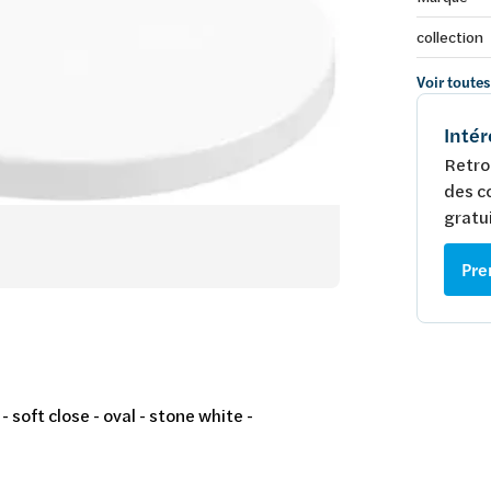
collection
Voir toutes
Intér
Retro
des c
gratui
Pre
soft close - oval - stone white -