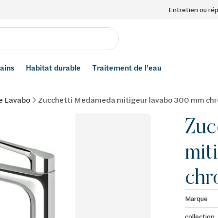
Entretien ou ré
bains
Habitat durable
Traitement de l’eau
e Lavabo
Zucchetti Medameda mitigeur lavabo 300 mm ch
Zuc
mit
chr
Marque
collection