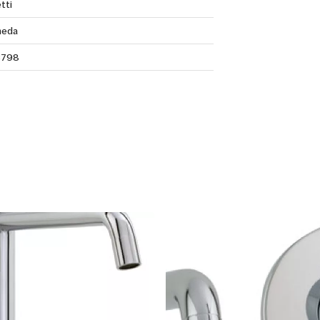
tti
eda
3798