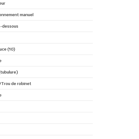
eur
onnement manuel
n-dessous
uce (10)
e
(tubulure)
/Trou de robinet
e