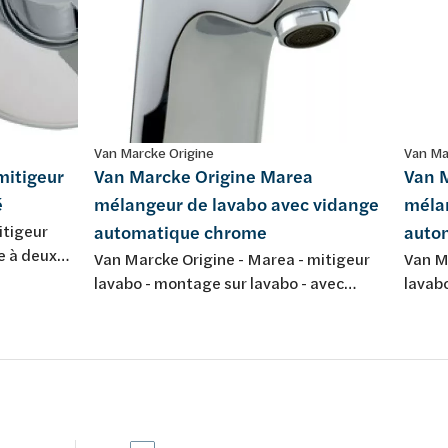
Van Marcke Origine
Van Ma
mitigeur
Van Marcke Origine Marea
Van 
é
mélangeur de lavabo avec vidange
méla
itigeur
automatique chrome
auto
e à deux
Van Marcke Origine - Marea - mitigeur
Van Ma
 mural -
lavabo - montage sur lavabo - avec
lavab
vidage automatique - chromé
petit 
autom
- chr