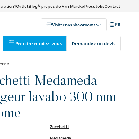
paration?
Outlet
Blog
À propos de Van Marcke
Press
Jobs
Contact
FR
Visiter nos showrooms
Prendre rendez-vous
Demandez un devis
rome
chetti Medameda
igeur lavabo 300 mm
ome
Zucchetti
Medameda