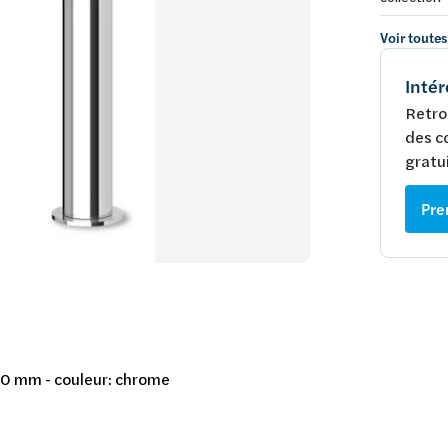
Voir toutes
Intér
Retro
des c
gratui
Pre
00 mm - couleur: chrome