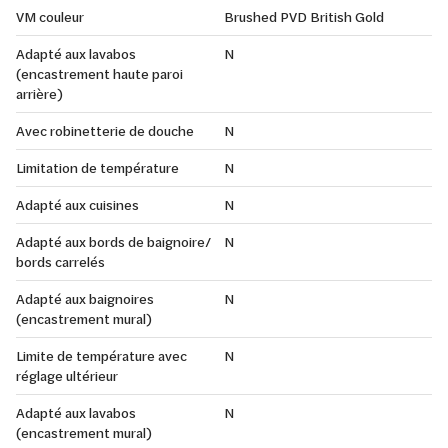
VM couleur
Brushed PVD British Gold
Adapté aux lavabos
N
(encastrement haute paroi
arrière)
Avec robinetterie de douche
N
Limitation de température
N
Adapté aux cuisines
N
Adapté aux bords de baignoire/
N
bords carrelés
Adapté aux baignoires
N
(encastrement mural)
Limite de température avec
N
réglage ultérieur
Adapté aux lavabos
N
(encastrement mural)