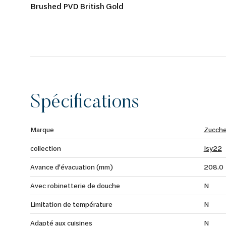
Brushed PVD British Gold
Spécifications
Marque
Zucche
collection
Isy22
Avance d'évacuation (mm)
208.0
Avec robinetterie de douche
N
Limitation de température
N
Adapté aux cuisines
N