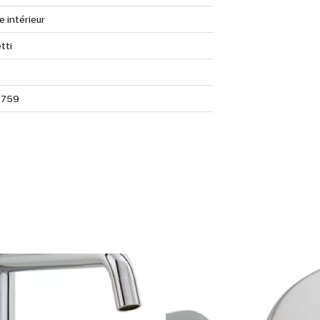
e intérieur
tti
3759