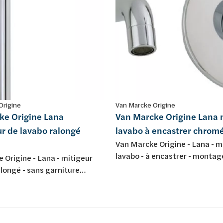
Origine
Van Marcke Origine
ke Origine Lana
Van Marcke Origine Lana 
r de lavabo ralongé
lavabo à encastrer chrom
Van Marcke Origine - Lana - m
lavabo - à encastrer - montag
 Origine - Lana - mitigeur
trous - avec bec d'écoulement
llongé - sans garniture
chromé
ent - chromé