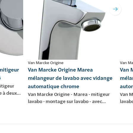
Van Marcke Origine
Van Ma
mitigeur
Van Marcke Origine Marea
Van 
é
mélangeur de lavabo avec vidange
méla
itigeur
automatique chrome
auto
e à deux
Van Marcke Origine - Marea - mitigeur
Van Ma
 mural -
lavabo - montage sur lavabo - avec
lavab
vidage automatique - chromé
petit 
autom
- chr