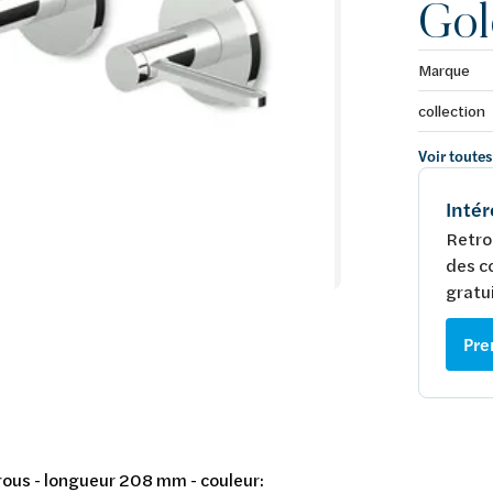
Gol
Marque
collection
Voir toutes
Intér
Retro
des c
gratui
Pre
trous - longueur 208 mm - couleur: