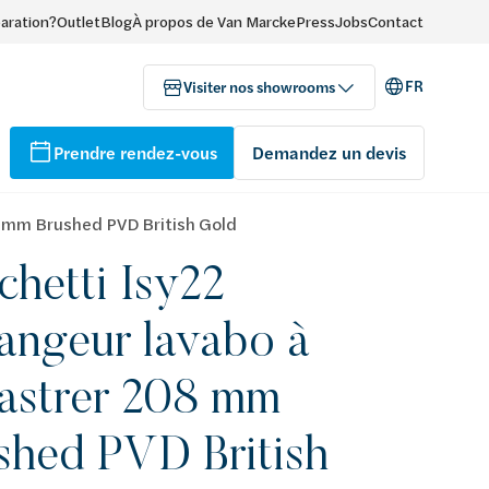
paration?
Outlet
Blog
À propos de Van Marcke
Press
Jobs
Contact
FR
Visiter nos showrooms
Prendre rendez-vous
Demandez un devis
8 mm Brushed PVD British Gold
chetti Isy22
angeur lavabo à
astrer 208 mm
shed PVD British