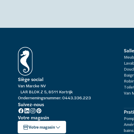
Sall
Meub
Lavab
Douc
Baign
Siège social
Robi
Van Marcke NV
Toile
LAR BLOK Z 5, 8511 Kortrijk
Van 
Ondernemingsnummer: 0443.336.223
Suivez-nous
Prat
Votre magasin
Pompe
Amén
Votre magasin
bains