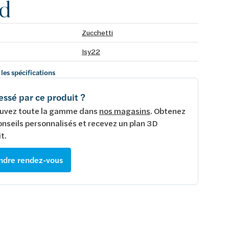
d
Zucchetti
Isy22
 les spécifications
essé par ce produit ?
uvez toute la gamme dans
nos magasins
. Obtenez
onseils personnalisés et recevez un plan 3D
t.
ndre rendez-vous