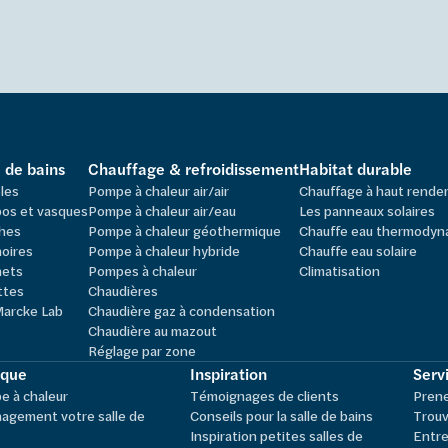
e de bains
Chauffage & refroidissement
Habitat durable
les
Pompe à chaleur air/air
Chauffage à haut rend
os et vasques
Pompe à chaleur air/eau
Les panneaux solaires
hes
Pompe à chaleur géothermique
Chauffe eau thermodyn
oires
Pompe à chaleur hybride
Chauffe eau solaire
nets
Pompes à chaleur
Climatisation
ttes
Chaudières
Marcke Lab
Chaudière gaz à condensation
Chaudière au mazout
Réglage par zone
ique
Inspiration
Servi
 à chaleur
Témoignages de clients
Pren
agement votre salle de
Conseils pour la salle de bains
Trouv
Inspiration petites salles de
Entre