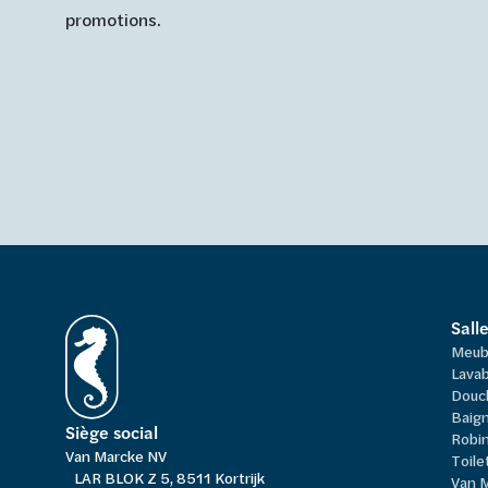
promotions.
Sall
Meub
Lavab
Douc
Baign
Siège social
Robi
Van Marcke NV
Toile
LAR BLOK Z 5, 8511 Kortrijk
Van 