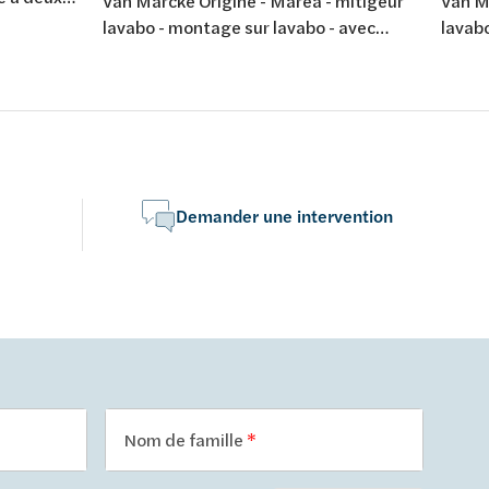
Van Marcke Origine - Marea - mitigeur
Van Ma
 mural -
lavabo - montage sur lavabo - avec
lavab
vidage automatique - chromé
petit 
autom
- chr
Demander une intervention
Nom de famille