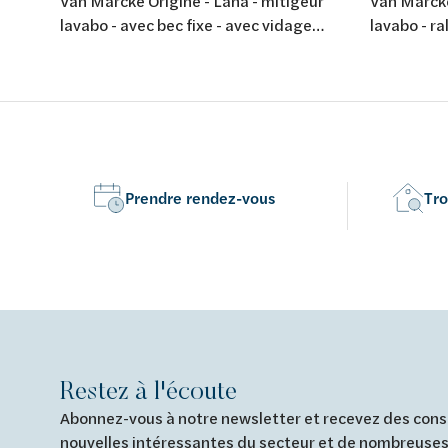
Van Marcke Origine - Lana - mitigeur
Van Marcke
lavabo - avec bec fixe - avec vidage
lavabo - ra
automatique - chromé
d'écoulem
Prendre rendez-vous
Tro
Restez à l'écoute
Abonnez-vous à notre newsletter et recevez des conse
nouvelles intéressantes du secteur et de nombreuses