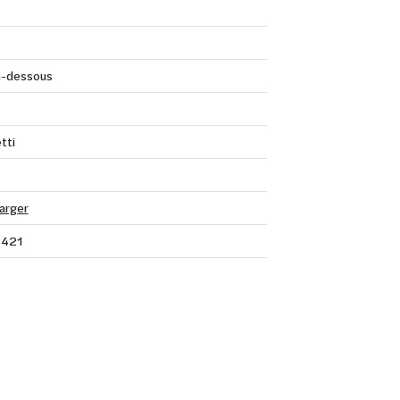
n-dessous
tti
arger
421