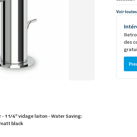
Voir toutes
Intér
Retro
des c
gratui
Pre
- 1 1/4" vidage laiton - Water Saving:
 matt black