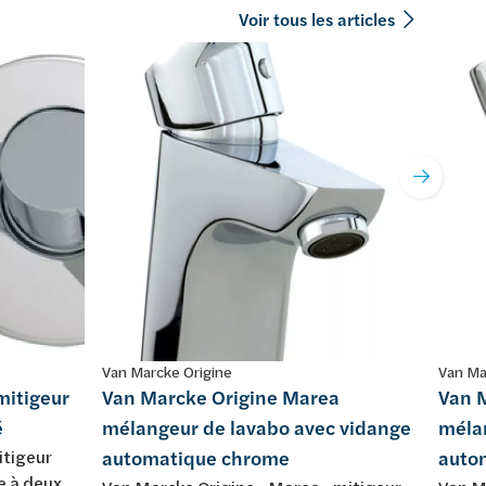
Voir tous les articles
Van Marcke Origine
Van Ma
mitigeur
Van Marcke Origine Marea
Van 
é
mélangeur de lavabo avec vidange
méla
itigeur
automatique chrome
auto
e à deux