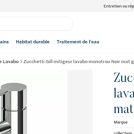
Entretien ou ré
bains
Habitat durable
Traitement de l’eau
e Lavabo
Zucchetti Gill mitigeur lavabo monotrou Noir mat 
Zuc
lav
mat
Marque
collection