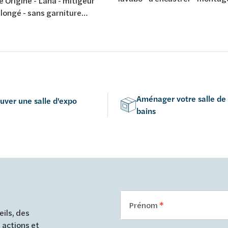
 Origine - Lana - mitigeur
trous - avec bec d'écoulement
llongé - sans garniture
chromé
ent - chromé
Aménager votre salle de
uver une salle d'expo
bains
Prénom
ils, des
 actions et