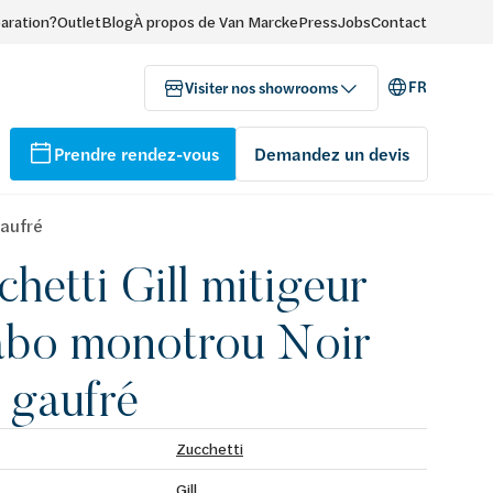
paration?
Outlet
Blog
À propos de Van Marcke
Press
Jobs
Contact
FR
Visiter nos showrooms
Prendre rendez-vous
Demandez un devis
gaufré
chetti Gill mitigeur
abo monotrou Noir
 gaufré
Zucchetti
Gill