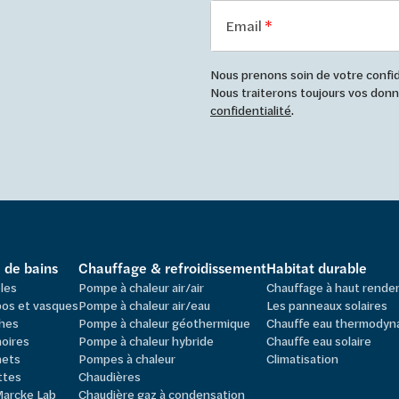
Email
Nous prenons soin de votre confide
Nous traiterons toujours vos do
confidentialité
.
e de bains
Chauffage & refroidissement
Habitat durable
les
Pompe à chaleur air/air
Chauffage à haut rend
os et vasques
Pompe à chaleur air/eau
Les panneaux solaires
hes
Pompe à chaleur géothermique
Chauffe eau thermodyn
oires
Pompe à chaleur hybride
Chauffe eau solaire
nets
Pompes à chaleur
Climatisation
ttes
Chaudières
Marcke Lab
Chaudière gaz à condensation