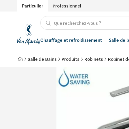
Particulier
Professionnel
Chauffage et refroidissement
Salle de 
Salle de Bains
Produits
Robinets
Robinet d
Chauffage
Produits
Énergies renouvelables
Adoucisseurs d’eau
Refroidissement
Salle de bain avec prix indicatif
Ventilation
Filtres à eau
Conseils
Récupération de l'eau de pluie
Inspiration
Smart Home
Styles