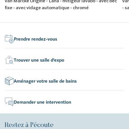
Van Marcke Origine - Lana - mitigeur lavabo - avec bec
Van
fixe - avec vidage automatique - chromé
- s
Prendre rendez-vous
Trouver une salle d'expo
Aménager votre salle de bains
Demander une intervention
Restez à l'écoute