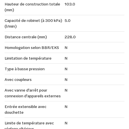
Hauteur de construction totale
103.0
(mm)
Capacité de robinet (à 300 kPa)
5.0
(l/min)
Distance centrale (mm)
228.0
Homologation selon BBR/EKS
N
Limitation de température
N
Type à basse pression
N
Avec coupleurs
N
Avec vanne d'arrêt pour
N
connexion d'appareils externes
Entrée extensible avec
N
douchette
Limite de température avec
N
réglage ultérieur