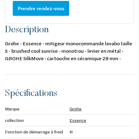
Prendre rendez-vous
Description
Grohe - Essence - mitigeur monocommande lavabo taille
S - brushed cool sunrise - monotrou - levier en métal -
GROHE SilkMove : cartouche en céramique 28 mm -
limiteur de course - GROHE EcoJoy : mousseur
économique, 5,7 l/min
Spécifications
Marque
Grohe
collection
Essence
Fonction de démarrage à froid
N