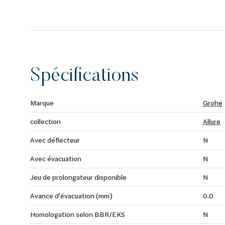
FastFixation (fixations cachées) - rosace en métal, aj
métal - debit : sortie B ou C = 30 l/min - Attention : 
Spécifications
Marque
Grohe
collection
Allure
Avec déflecteur
N
Avec évacuation
N
Jeu de prolongateur disponible
N
Avance d'évacuation (mm)
0.0
Homologation selon BBR/EKS
N