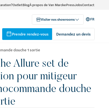
paration?
Outlet
Blog
À propos de Van Marcke
Press
Jobs
Contact
FR
Visiter nos showrooms
Prendre rendez-vous
Demandez un devis
mmande douche 1 sortie
he Allure set de
ition pour mitigeur
nocommande douche
rtie