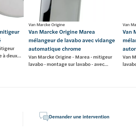
Van Marcke Origine
Van Ma
mitigeur
Van Marcke Origine Marea
Van 
é
mélangeur de lavabo avec vidange
méla
itigeur
automatique chrome
auto
e à deux
Van Marcke Origine - Marea - mitigeur
Van Ma
 mural -
lavabo - montage sur lavabo - avec
lavab
vidage automatique - chromé
petit 
autom
- chr
Demander une intervention