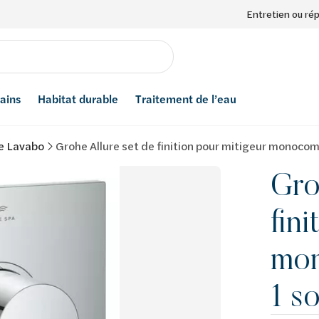
Entretien ou ré
bains
Habitat durable
Traitement de l’eau
e Lavabo
Grohe Allure set de finition pour mitigeur monoco
Gro
fin
mo
1 so