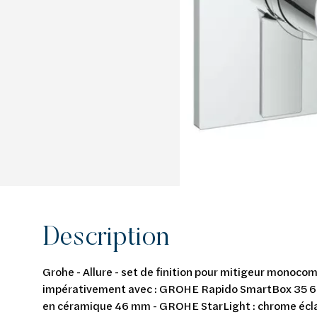
Van Marcke Lab
Découvrez le chauffage et la climatisation
Découvrez la salle de bains
Découvrez l'habitat durable
Découvrez le traitement de l'eau
Tout sur le chauffage et la climatisation
Tout pour la salle de bain
Tout sur l'habitat durable
Tout sur le traitement de l'eau
Description
Grohe - Allure - set de finition pour mitigeur monoc
impérativement avec : GROHE Rapido SmartBox 35 6
en céramique 46 mm - GROHE StarLight : chrome écla