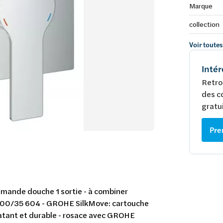
Marque
collection
Voir toutes
Intér
Retro
des c
gratui
Pre
ommande douche 1 sortie - à combiner
00/35 604 - GROHE SilkMove: cartouche
tant et durable - rosace avec GROHE