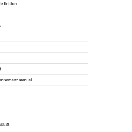
e finition
e
é
onnement manuel
arger