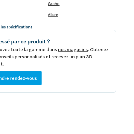
Grohe
Allure
 les spécifications
essé par ce produit ?
uvez toute la gamme dans
nos magasins
. Obtenez
onseils personnalisés et recevez un plan 3D
t.
ndre rendez-vous