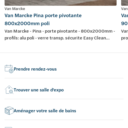
Van Marcke
Van
Van Marcke Pina porte pivotante
Va
800x2000mm poli
90
Van Marcke - Pina - porte pivotante - 800x2000mm -
Van
profils: alu poli - verre transp. sécurite Easy Clean
pro
6mm - régl.: 765-795mm - réversible - accès: 582mm -
6mm
liftcharn.90° - ferm.magnétique - profile
- l
d'étanchéité - marquage: CE
d'é
Prendre rendez-vous
Trouver une salle d'expo
Aménager votre salle de bains