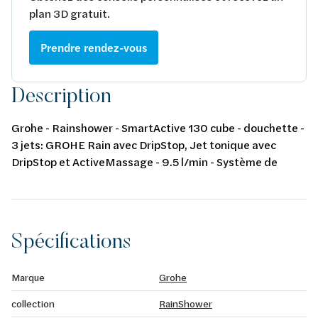
plan 3D gratuit.
Prendre rendez-vous
Description
Grohe - Rainshower - SmartActive 130 cube - douchette -
3 jets: GROHE Rain avec DripStop, Jet tonique avec
DripStop et ActiveMassage - 9.5 l/min - Système de
montage universel : s'associe avec tous les flexibles de
douche - brushed hard graphite
Spécifications
Marque
Grohe
collection
RainShower