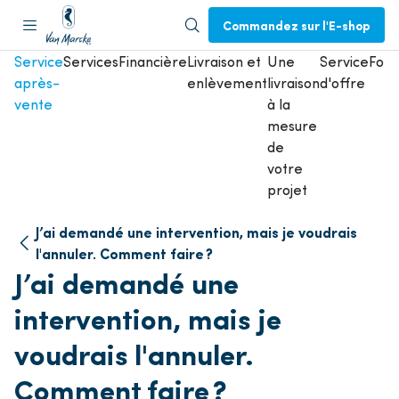
Commandez sur l'E-shop
Service
Services
Financière
Livraison et
Une
Service
Form
après-
enlèvement
livraison
d'offre
vente
à la
mesure
de
votre
projet
J’ai demandé une intervention, mais je voudrais
l'annuler. Comment faire ?
J’ai demandé une
intervention, mais je
voudrais l'annuler.
Comment faire ?