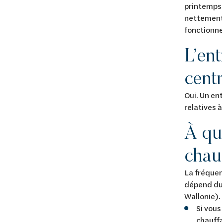
printemps 
nettement 
fonctionne
L’en
centr
Oui. Un en
relatives 
À qu
chau
La fréquen
dépend du 
Wallonie).
Si vous
chauff