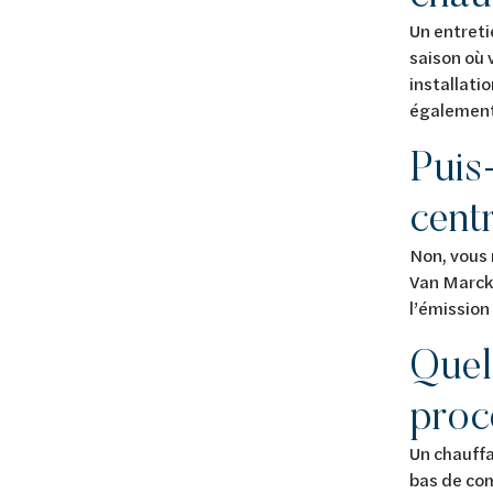
Un entreti
saison où 
installati
également 
Puis
cent
Non, vous 
Van Marck
l’émission
Quel
proc
Un chauffa
bas de com