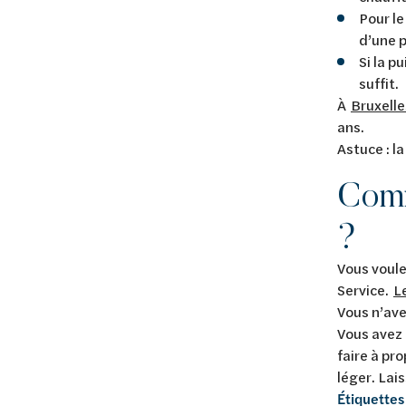
Pour le
d’une p
Si la p
suffit.
À
Bruxelle
ans.
Astuce : l
Comm
?
Vous voule
Service.
L
Vous n’ave
Vous avez 
faire à pr
léger. Lais
Étiquettes