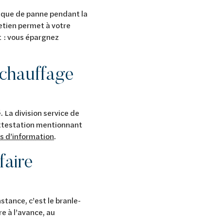
isque de panne pendant la
retien permet à votre
t : vous épargnez
 chauffage
 La division service de
ttestation mentionnant
us d’information
.
faire
stance, c’est le branle-
e à l’avance, au