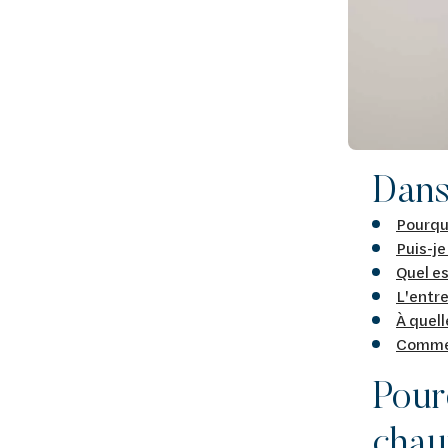
Dans 
Pourqu
Puis-j
Quel es
L'entre
À quell
Comment
Pour
chau