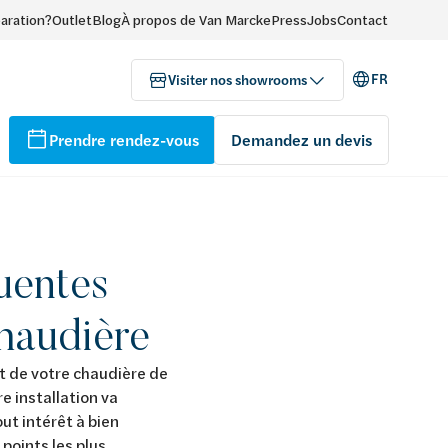
paration?
Outlet
Blog
À propos de Van Marcke
Press
Jobs
Contact
FR
Visiter nos showrooms
Prendre rendez-vous
Demandez un devis
quentes
chaudière
nt de votre chaudière de
e installation va
ut intérêt à bien
points les plus