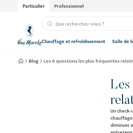
Particulier
Professionnel
Chauffage et refroidissement
Salle de 
Blog
Les 6 questions les plus fréquentes relati
Chauffage
Produits
Énergies renouvelables
Adoucisseurs d’eau
Refroidissement
Salle de bain avec prix indicatif
Ventilation
Filtres à eau
Les 
Conseils
Récupération de l'eau de pluie
rela
Inspiration
Smart Home
Un check-u
chauffage 
Styles
diminuer e
entretenir