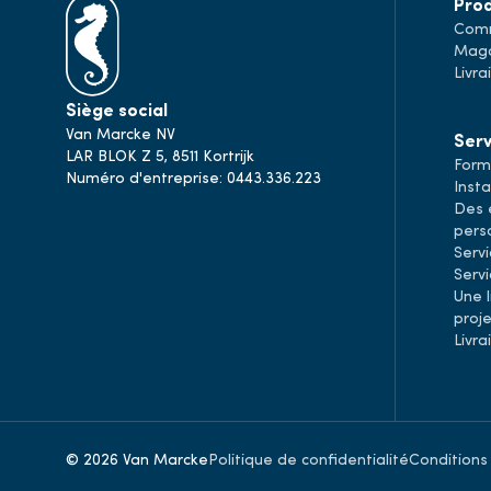
Prod
Comm
Maga
Livra
Siège social
Van Marcke NV
Serv
LAR BLOK Z 5, 8511 Kortrijk
Form
Numéro d'entreprise: 0443.336.223
Inst
Des 
pers
Servi
Serv
Une l
proj
Livr
© 2026 Van Marcke
Politique de confidentialité
Conditions