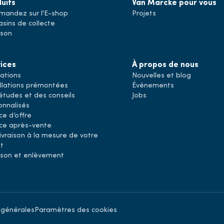
uits
Van Marcke pour vous
andez sur l'E-shop
Projets
sins de collecte
ison
ices
À propos de nous
ations
Nouvelles et blog
allations prémontées
Événements
études et des conseils
Jobs
onnalisés
ce d’offre
ice après-vente
ivraison à la mesure de votre
et
aison et enlèvement
 générales
Paramètres des cookies