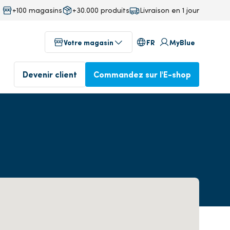
+100 magasins
+30.000 produits
Livraison en 1 jour
FR
Votre magasin
MyBlue
Devenir client
Commandez sur l'E-shop
au
Magasins dans votre région
fab
Commandé avant 17 heures,
ineering
livré le lendemain
Profitez dès aujourd'hui de
notre service professionnel
Commander dans l'E-
isine
shop
Devenez client
ente