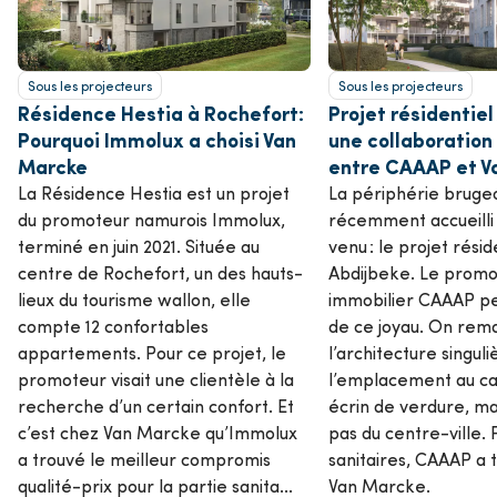
Sous les projecteurs
Sous les projecteurs
Résidence Hestia à Rochefort:
Projet résidentiel
Pourquoi Immolux a choisi Van
une collaboratio
Marcke
entre CAAAP et V
La Résidence Hestia est un projet
La périphérie brugeo
du promoteur namurois Immolux,
récemment accueilli
terminé en juin 2021. Située au
venu : le projet résid
centre de Rochefort, un des hauts-
Abdijbeke. Le promo
lieux du tourisme wallon, elle
immobilier CAAAP peu
compte 12 confortables
de ce joyau. On rem
appartements. Pour ce projet, le
l’architecture singuli
promoteur visait une clientèle à la
l’emplacement au ca
recherche d’un certain confort. Et
écrin de verdure, ma
c’est chez Van Marcke qu’Immolux
pas du centre-ville. 
a trouvé le meilleur compromis
sanitaires, CAAAP a t
qualité-prix pour la partie sanita...
Van Marcke.