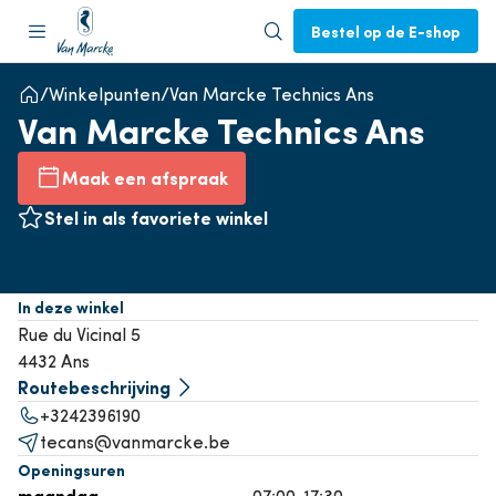
Bestel op de E-shop
Winkelpunten
Van Marcke Technics Ans
Van Marcke Technics Ans
Maak een afspraak
Stel in als favoriete winkel
In deze winkel
Rue du Vicinal 5
4432 Ans
Routebeschrijving
+3242396190
tecans@vanmarcke.be
Openingsuren
maandag
07:00-17:30