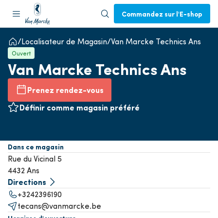
Commandez sur l'E-shop
Localisateur de Magasin
Van Marcke Technics Ans
Ouvert
Van Marcke Technics Ans
Prenez rendez-vous
Définir comme magasin préféré
Dans ce magasin
Rue du Vicinal 5
4432 Ans
Directions
+3242396190
tecans@vanmarcke.be
Horaires d'ouverture