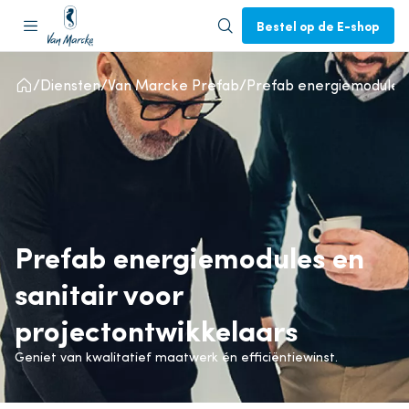
Bestel op de E-shop
Diensten
Van Marcke Prefab
Prefab energiemodules e
Prefab energiemodules en
sanitair voor
projectontwikkelaars
Geniet van kwalitatief maatwerk én efficiëntiewinst.