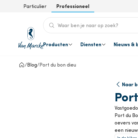
Professioneel
Particulier
Producten
Diensten
Nieuws & 
Blog
Port du bon dieu
Alles van sanitair, HVAC & installa
Wij staan klaar voor jou en jouw k
Blijf op de hoogte van product inn
Hulp & contact
Diensten voor jou
Alle
Sanitair
Nieuws
Veelgestelde vragen
So
Naar b
Installateur
Port
Verwarming & warm water
Ro
Vastgoedon
Projecten
Port du Bo
Leidingen en
oevers va
Ve
installatiematerialen
een nieuw
In de kijker