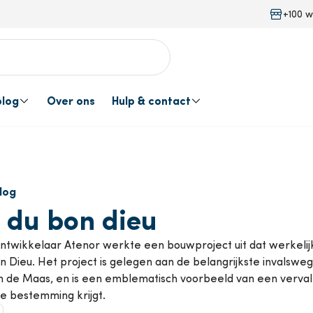
+100 w
blog
Over ons
Hulp & contact
tie
lanten
ovaties
 diensten
lar
Events
Contacteer ons
Waterbehandelin
log
Offertedienst
Van Marcke Pre
 du bon dieu
okgasafvoer
Gereedschap
Levering op maat van jouw
twikkelaar Atenor werkte een bouwproject uit dat werkelijk un
Van Marcke Eng
n Dieu. Het project is gelegen aan de belangrijkste invalsw
project
n de Maas, en is een emblematisch voorbeeld van een vervall
ntilatie
Keukentoebehore
e bestemming krijgt.
Levering en afhaling
Dienst na verko