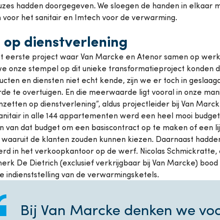
uzes hadden doorgegeven. We sloegen de handen in elkaar me
 voor het sanitair en Imtech voor de verwarming.
 op dienstverlening
et eerste project waar Van Marcke en Atenor samen op werk
 we onze stempel op dit unieke transformatieproject konden
cten en diensten niet echt kende, zijn we er toch in geslaa
e te overtuigen. En die meerwaarde ligt vooral in onze man
nzetten op dienstverlening”, aldus projectleider bij Van Mar
anitair in alle 144 appartementen werd een heel mooi budget
 van dat budget om een basiscontract op te maken of een lijs
n waaruit de klanten zouden kunnen kiezen. Daarnaast hadden
eerd in het verkoopkantoor op de werf. Nicolas Schmickratte
erk De Dietrich (exclusief verkrijgbaar bij Van Marcke) bood 
e indienststelling van de verwarmingsketels.
Bij Van Marcke denken we voo