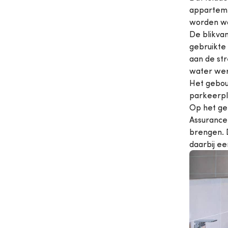
appartemen
worden wa
De blikva
gebruikte
aan de str
water wer
Het gebou
parkeerpl
Op het gel
Assurance 
brengen. 
daarbij ee