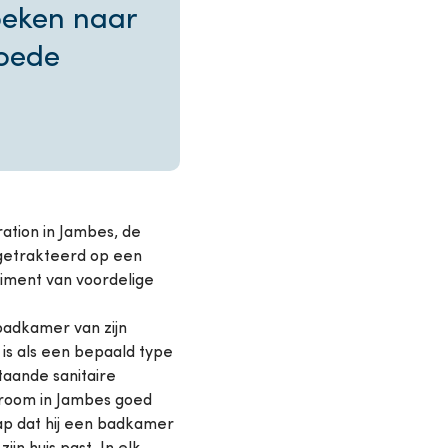
oeken naar
Goede
ration in Jambes, de
 getrakteerd op een
timent van voordelige
badkamer van zijn
is als een bepaald type
taande sanitaire
owroom in Jambes goed
ap dat hij een badkamer
jn huis past. In elk