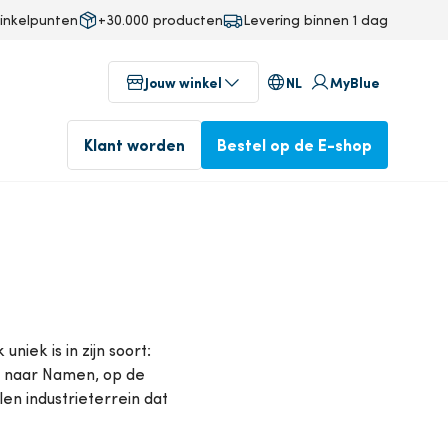
inkelpunten
+30.000 producten
Levering binnen 1 dag
NL
Jouw winkel
MyBlue
Klant worden
Bestel op de E-shop
g
Winkels in jouw buurt
fab
Voor 17u besteld, volgende
iek is in zijn soort:
ineering
Geniet vandaag nog van onze
dag in huis.
eg naar Namen, op de
professionele service
en industrieterrein dat
n
Bestel op de E-shop
Klant worden
op