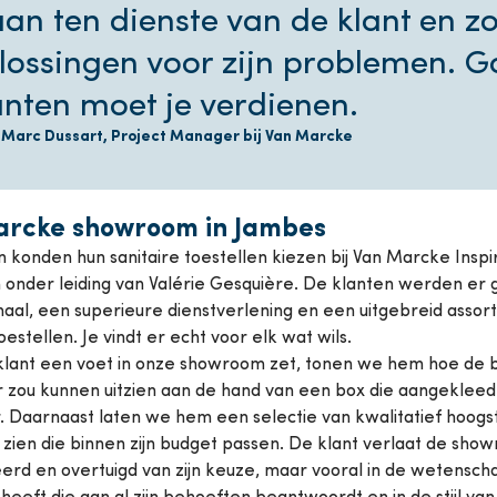
aan ten dienste van de klant en z
lossingen voor zijn problemen. 
anten moet je verdienen.
-Marc Dussart, Project Manager bij Van Marcke
arcke showroom in Jambes
 konden hun sanitaire toestellen kiezen bij Van Marcke Inspi
onder leiding van Valérie Gesquière. De klanten werden er
aal, een superieure dienstverlening en een uitgebreid assor
oestellen. Je vindt er echt voor elk wat wils.
klant een voet in onze showroom zet, tonen we hem hoe de 
 zou kunnen uitzien aan de hand van een box die aangekleed 
 Daarnaast laten we hem een selectie van kwalitatief hoogs
 zien die binnen zijn budget passen. De klant verlaat de sh
erd en overtuigd van zijn keuze, maar vooral in de wetensch
eeft die aan al zijn behoeften beantwoordt en in de stijl van zi