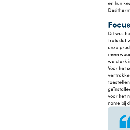
en hun ke
Desitherm
Focus
Dit was h
trots dat
onze produ
meerwaard
we sterk i
Voor het s
vertrokken
toestelle
geïnstall
voor het m
name bij d