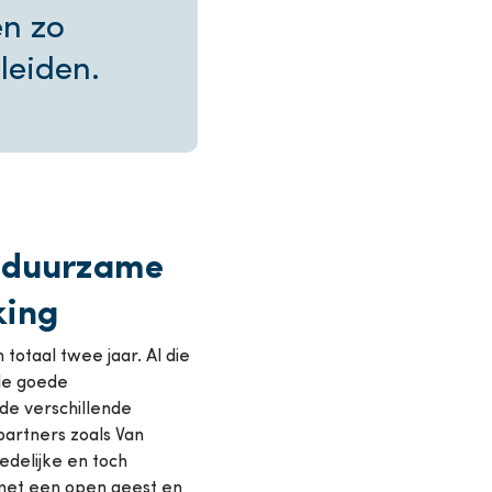
en zo
leiden.
 duurzame
ing
totaal twee jaar. Al die
 de goede
de verschillende
artners zoals Van
delijke en toch
 met een open geest en