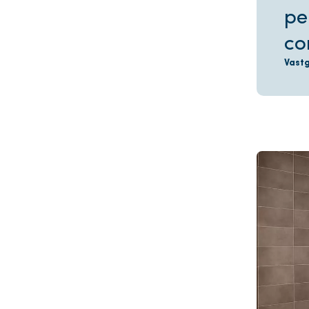
pe
co
Vast