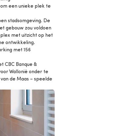
 om een unieke plek te
open stadsomgeving. De
het gebouw zou voldoen
plex met uitzicht op het
e ontwikkeling.
arking met 156
liet CBC Banque &
voor Wallonië onder te
s van de Maas – speelde