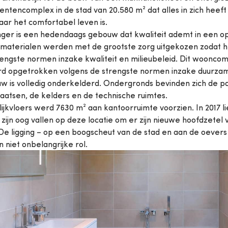
tencomplex in de stad van 20.580 m² dat alles in zich heeft
ar het comfortabel leven is.
nger is een hedendaags gebouw dat kwaliteit ademt in een 
 materialen werden met de grootste zorg uitgekozen zodat 
engste normen inzake kwaliteit en milieubeleid. Dit wooncom
d opgetrokken volgens de strengste normen inzake duurzam
w is volledig onderkelderd. Ondergronds bevinden zich de p
aatsen, de kelders en de technische ruimtes.
ijkvloers werd 7630 m² aan kantoorruimte voorzien. In 2017 
zijn oog vallen op deze locatie om er zijn nieuwe hoofdzetel 
De ligging – op een boogscheut van de stad en aan de oever
n niet onbelangrijke rol.