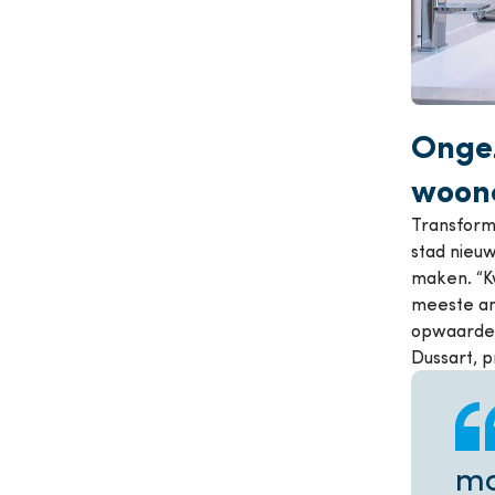
Ongez
woon
Transform
stad nieu
maken. “Kw
meeste an
opwaarderi
Dussart, p
mo