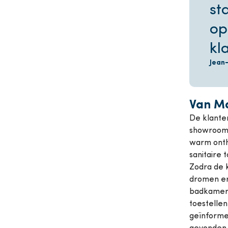
st
op
kl
Jean
Van M
De klanten
showroom 
warm onth
sanitaire t
Zodra de 
dromen er
badkamer.
toestellen
geïnforme
gevonden h