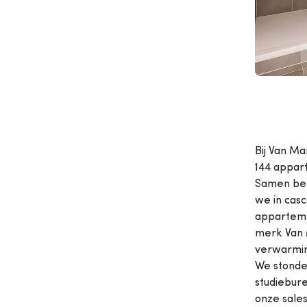
Bij Van Ma
144 appar
Samen ber
we in cas
appartemen
merk Van 
verwarmin
We stonde
studiebur
onze sale