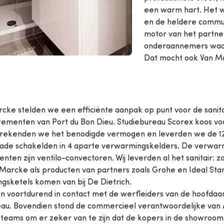
een warm hart. Het 
en de heldere commu
motor van het partne
onderaannemers waa
Dat mocht ook Van M
rcke stelden we een efficiënte aanpak op punt voor de sanita
tementen van Port du Bon Dieu. Studiebureau Scorex koos vo
ekenden we het benodigde vermogen en leverden we de 12
cade schakelden in 4 aparte verwarmingskelders. De verwar
ten zijn ventilo-convectoren. Wij leverden al het sanitair: 
Marcke als producten van partners zoals Grohe en Ideal Sta
gsketels komen van bij De Dietrich.
n voortdurend in contact met de werfleiders van de hoofda
eau. Bovendien stond de commercieel verantwoordelijke van 
steams om er zeker van te zijn dat de kopers in de showroo