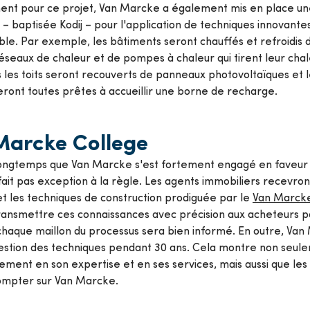
ent pour ce projet, Van Marcke a également mis en place u
 baptisée Kodij – pour l'application de techniques innovante
le. Par exemple, les bâtiments seront chauffés et refroidis 
réseaux de chaleur et de pompes à chaleur qui tirent leur ch
s les toits seront recouverts de panneaux photovoltaïques et 
ront toutes prêtes à accueillir une borne de recharge.
Marcke College
 longtemps que Van Marcke s'est fortement engagé en faveur 
fait pas exception à la règle. Les agents immobiliers recevro
et les techniques de construction prodiguée par le
Van Marcke
ransmettre ces connaissances avec précision aux acheteurs p
chaque maillon du processus sera bien informé. En outre, Va
estion des techniques pendant 30 ans. Cela montre non seule
ement en son expertise et en ses services, mais aussi que le
compter sur Van Marcke.