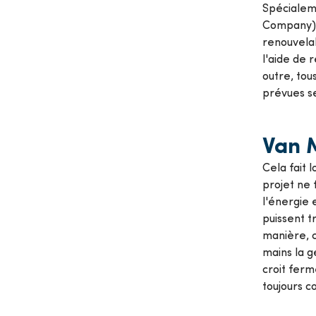
Spécialem
Company) –
renouvelab
l'aide de 
outre, tou
prévues se
Van 
Cela fait
projet ne 
l'énergie 
puissent t
manière, 
mains la g
croit ferm
toujours 