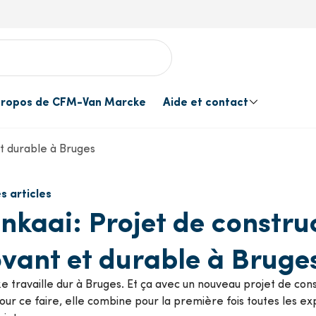
propos de CFM-Van Marcke
Aide et contact
et durable à Bruges
allation
s clients
ns en matière de produits
 les services
ergie solaire
Evénements
Contactez-nous
Traitement de l’e
s articles
CFM-Van Marcke
CFM Solutions Center
nkaai: Projet de constru
(magasins self-s
acuation des fumées
Outils
ovant et durable à Bruge
Une livraison à la mesure de
Travaux Publics
votre projet
 travaille dur à Bruges. Et ça avec un nouveau projet de cons
ntilation
Accessoires de cu
our ce faire, elle combine pour la première fois toutes les ex
Livraison et enlèvement