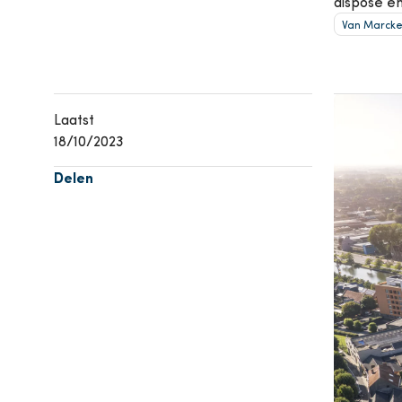
dispose en
Climatisation
P
Voir t
Van Marcke
Voir tous les produits
Image
Laatst
18/10/2023
Delen