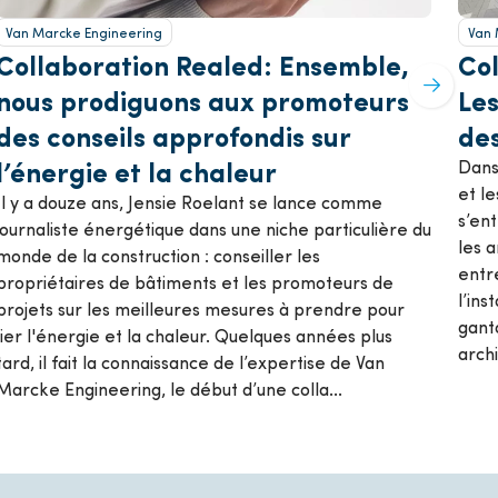
Van Marcke Engineering
Van 
Collaboration Realed: Ensemble,
Col
nous prodiguons aux promoteurs
Les
des conseils approfondis sur
des
l’énergie et la chaleur
Dans
et l
Il y a douze ans, Jensie Roelant se lance comme
s’en
journaliste énergétique dans une niche particulière du
les a
monde de la construction : conseiller les
entr
propriétaires de bâtiments et les promoteurs de
l’ins
projets sur les meilleures mesures à prendre pour
ganto
lier l'énergie et la chaleur. Quelques années plus
archi
tard, il fait la connaissance de l’expertise de Van
Marcke Engineering, le début d’une colla...