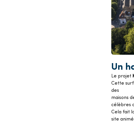
Un ha
Le projet
Cette sur
des
maisons de
célèbres 
Cela fait 
site anim