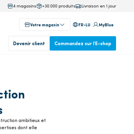
4 magasins
+30.000 produits
Livraison en 1 jour
FR-LU
Votre magasin
MyBlue
Devenir client
Commandez sur l'E-shop
au
Magasins dans votre région
 technics
ction
ervice)
Profitez dès aujourd'hui de
Commandé avant 17 heures,
s
notre service professionnel
livré le lendemain
Devenez client
Commander dans l'E-
truction ambitieux et
isine
shop
pertises dont elle