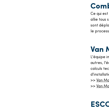
Comb
Ce qui est
allie tous
sont déplo
le proces
Van 
L'équipe 
autres, l'
calculs te
d'installa
>>
Van Ma
>>
Van Ma
ESC