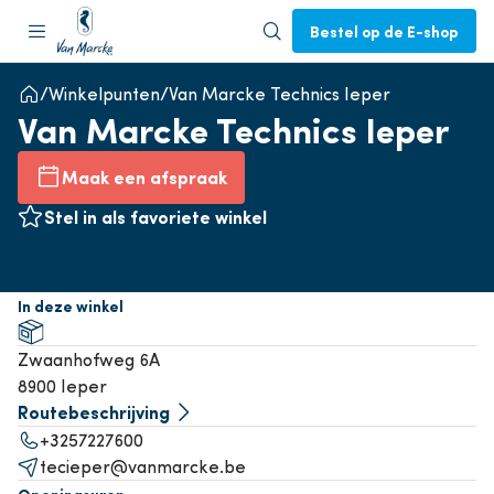
Bestel op de E-shop
Winkelpunten
Van Marcke Technics Ieper
Van Marcke Technics Ieper
Maak een afspraak
Stel in als favoriete winkel
In deze winkel
Zwaanhofweg 6A
8900 Ieper
Routebeschrijving
+3257227600
tecieper@vanmarcke.be
Openingsuren