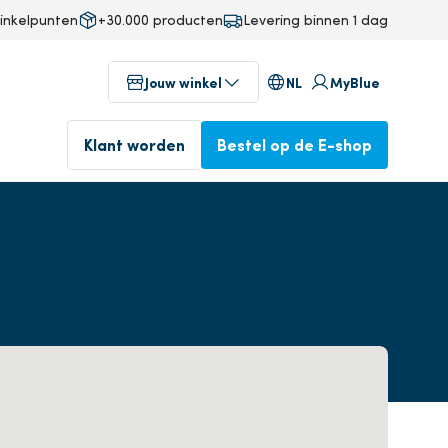
inkelpunten
+30.000 producten
Levering binnen 1 dag
NL
Jouw winkel
MyBlue
Klant worden
Bestel op de E-shop
g
Winkels in jouw buurt
fab
Voor 17u besteld, volgende
ineering
Geniet vandaag nog van onze
dag in huis.
professionele service
n
Bestel op de E-shop
Klant worden
op