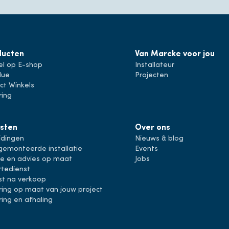
ducten
Van Marcke voor jou
el op E-shop
Installateur
lue
Projecten
ct Winkels
ring
sten
Over ons
idingen
Nieuws & blog
gemonteerde installatie
Events
ie en advies op maat
Jobs
rtedienst
st na verkoop
ring op maat van jouw project
ring en afhaling