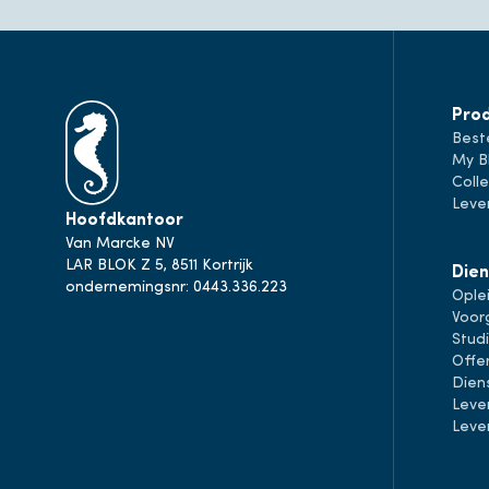
Pro
Best
My B
Colle
Leve
Hoofdkantoor
Van Marcke NV
LAR BLOK Z 5, 8511 Kortrijk
Dien
ondernemingsnr: 0443.336.223
Ople
Voor
Stud
Offe
Dien
Leve
Leve