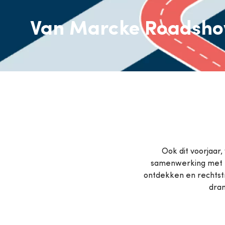
Airconditioning
P
Van Marcke Roadsh
Bekijk alle producten
Bekij
Ook dit voorjaar,
samenwerking met zi
ontdekken en rechtst
dran