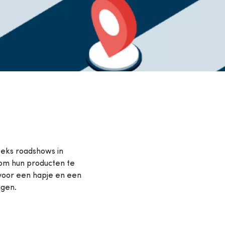
reeks roadshows in
 om hun producten te
voor een hapje en een
igen.