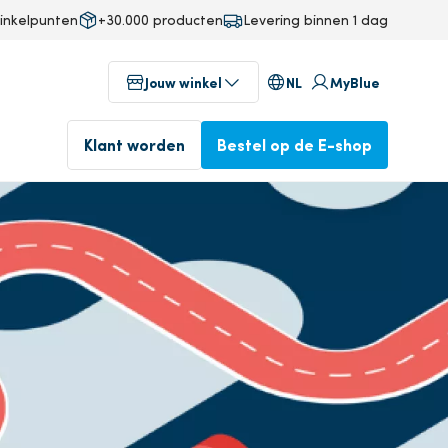
inkelpunten
+30.000 producten
Levering binnen 1 dag
NL
Jouw winkel
MyBlue
Klant worden
Bestel op de E-shop
g
Winkels in jouw buurt
fab
Voor 17u besteld, volgende
ineering
Geniet vandaag nog van onze
dag in huis.
professionele service
n
Bestel op de E-shop
Klant worden
op