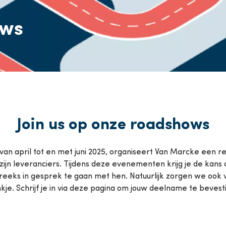
ompen
ows
Van Marcke College
k alle diensten
Join us op onze roadshows
 van april tot en met juni 2025, organiseert Van Marcke een 
jn leveranciers. Tijdens deze evenementen krijg je de kans
reeks in gesprek te gaan met hen. Natuurlijk zorgen we ook 
kje. Schrijf je in via deze pagina om jouw deelname te bevest