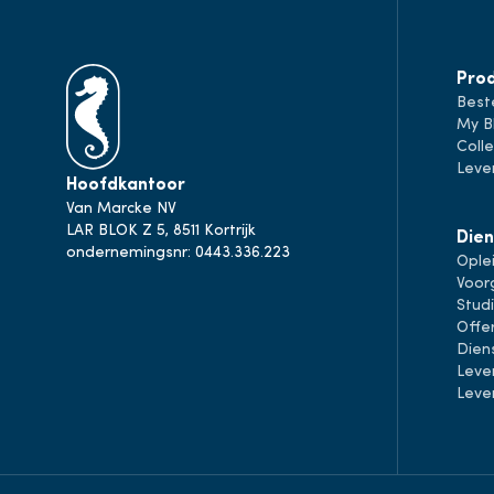
Pro
Best
My B
Colle
Leve
Hoofdkantoor
Van Marcke NV
LAR BLOK Z 5, 8511 Kortrijk
Dien
ondernemingsnr: 0443.336.223
Ople
Voor
Stud
Offe
Dien
Leve
Leve