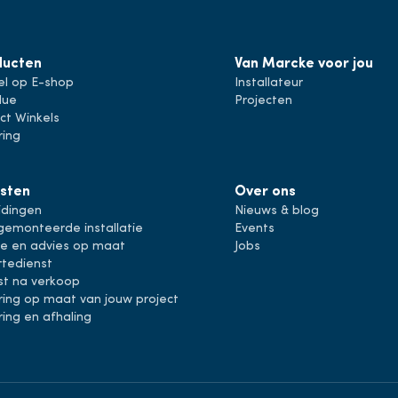
ducten
Van Marcke voor jou
el op E-shop
Installateur
lue
Projecten
ct Winkels
ring
sten
Over ons
idingen
Nieuws & blog
gemonteerde installatie
Events
ie en advies op maat
Jobs
rtedienst
st na verkoop
ring op maat van jouw project
ring en afhaling