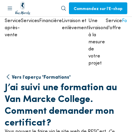
Commandez sur l'E-shop
Service
Services
Financière
Livraison et
Une
Service
Form
après-
enlèvement
livraison
d'offre
vente
à la
mesure
de
votre
projet
Vers l'aperçu "Formations"
J’ai suivi une formation au
Van Marcke College.
Comment demander mon
certificat ?
Vous pouvez le faire via le site web de RESCert.
Ce