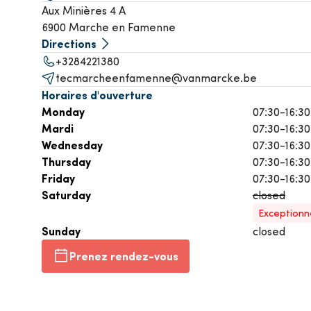
Aux Minières 4 A
Climatisation
P
Voir t
6900 Marche en Famenne
Directions
Voir tous les produits
+3284221380
tecmarcheenfamenne@vanmarcke.be
Horaires d'ouverture
Monday
07:30-16:30
Mardi
07:30-16:30
Wednesday
07:30-16:30
Thursday
07:30-16:30
Friday
07:30-16:30
Saturday
closed
Exceptionn
Sunday
closed
Prenez rendez-vous