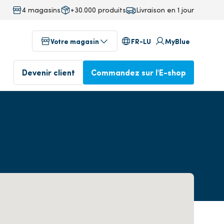
4 magasins
+30.000 produits
Livraison en 1 jour
FR-LU
Votre magasin
MyBlue
Devenir client
Commandez sur l'E-shop
au
Magasins dans votre région
 technics
ervice)
Profitez dès aujourd'hui de
Commandé avant 17 heures,
notre service professionnel
livré le lendemain
Devenez client
Commander dans l'E-
isine
shop